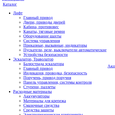
Каталог
Лифт
Главный привод
Двери, приводы дверей
Кабина, противовес
Канаты, тяговые ремни
Оборудование шахты
Система управления
Приказные, вызывные, индикаторы
Пускатели, реле, выключатели автоматические
Устройства безопасности
Эскалатор, Траволатор
Балюстрада эскалатора
Акц
Главный привод
Индикация, проводка, безопасность
Поручень, привод поручня
Панель управления, системы контроля
Ступени, паллеты
Расходные материалы
Аккумуляторы
Материалы для крепежа
Смазочные средства
Средства защиты
Электротехнические компоненты