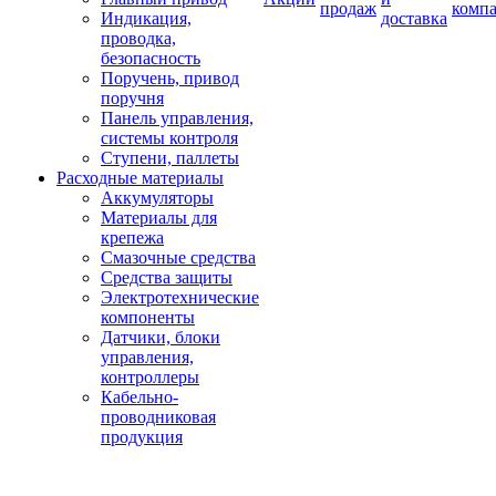
продаж
комп
Индикация,
доставка
проводка,
безопасность
Поручень, привод
поручня
Панель управления,
системы контроля
Ступени, паллеты
Расходные материалы
Аккумуляторы
Материалы для
крепежа
Смазочные средства
Средства защиты
Электротехнические
компоненты
Датчики, блоки
управления,
контроллеры
Кабельно-
проводниковая
продукция