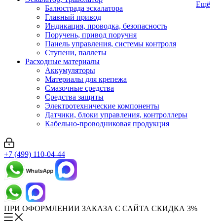
Ещё
Балюстрада эскалатора
Главный привод
Индикация, проводка, безопасность
Поручень, привод поручня
Панель управления, системы контроля
Ступени, паллеты
Расходные материалы
Аккумуляторы
Материалы для крепежа
Смазочные средства
Средства защиты
Электротехнические компоненты
Датчики, блоки управления, контроллеры
Кабельно-проводниковая продукция
+7 (499) 110-04-44
ПРИ ОФОРМЛЕНИИ ЗАКАЗА С САЙТА СКИДКА 3%