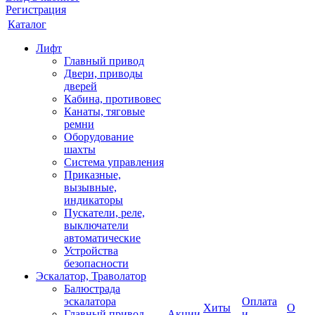
Регистрация
Каталог
Лифт
Главный привод
Двери, приводы
дверей
Кабина, противовес
Канаты, тяговые
ремни
Оборудование
шахты
Система управления
Приказные,
вызывные,
индикаторы
Пускатели, реле,
выключатели
автоматические
Устройства
безопасности
Эскалатор, Траволатор
Балюстрада
эскалатора
Оплата
Хиты
О
Главный привод
Акции
и