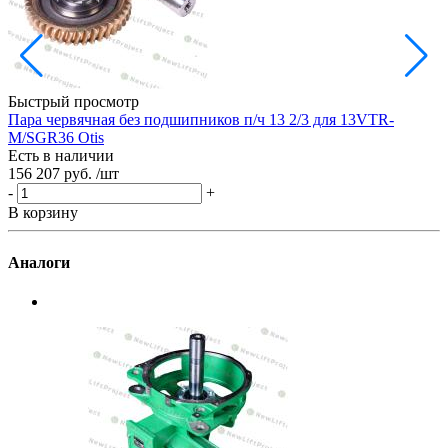
Быстрый просмотр
Пара червячная без подшипников п/ч 13 2/3 для 13VTR-
Р
M/SGR36 Otis
Е
Есть в наличии
3
156 207 руб.
/шт
-
-
+
В
В корзину
Аналоги