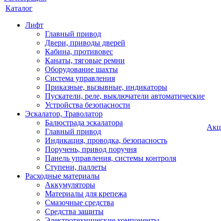
Каталог
Лифт
Главный привод
Двери, приводы дверей
Кабина, противовес
Канаты, тяговые ремни
Оборудование шахты
Система управления
Приказные, вызывные, индикаторы
Пускатели, реле, выключатели автоматические
Устройства безопасности
Эскалатор, Траволатор
Балюстрада эскалатора
Акц
Главный привод
Индикация, проводка, безопасность
Поручень, привод поручня
Панель управления, системы контроля
Ступени, паллеты
Расходные материалы
Аккумуляторы
Материалы для крепежа
Смазочные средства
Средства защиты
Электротехнические компоненты