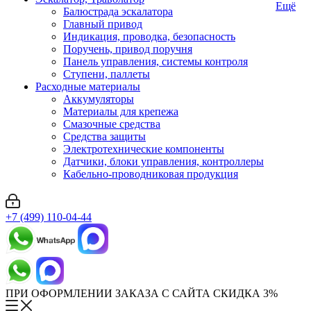
Ещё
Балюстрада эскалатора
Главный привод
Индикация, проводка, безопасность
Поручень, привод поручня
Панель управления, системы контроля
Ступени, паллеты
Расходные материалы
Аккумуляторы
Материалы для крепежа
Смазочные средства
Средства защиты
Электротехнические компоненты
Датчики, блоки управления, контроллеры
Кабельно-проводниковая продукция
+7 (499) 110-04-44
ПРИ ОФОРМЛЕНИИ ЗАКАЗА С САЙТА СКИДКА 3%