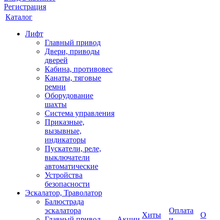
Регистрация
Каталог
Лифт
Главный привод
Двери, приводы
дверей
Кабина, противовес
Канаты, тяговые
ремни
Оборудование
шахты
Система управления
Приказные,
вызывные,
индикаторы
Пускатели, реле,
выключатели
автоматические
Устройства
безопасности
Эскалатор, Траволатор
Балюстрада
эскалатора
Оплата
Хиты
О
Главный привод
Акции
и