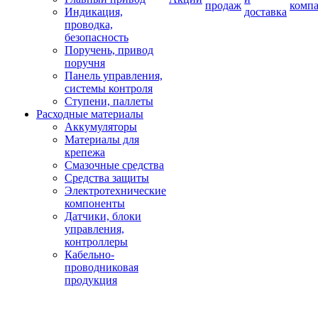
продаж
комп
Индикация,
доставка
проводка,
безопасность
Поручень, привод
поручня
Панель управления,
системы контроля
Ступени, паллеты
Расходные материалы
Аккумуляторы
Материалы для
крепежа
Смазочные средства
Средства защиты
Электротехнические
компоненты
Датчики, блоки
управления,
контроллеры
Кабельно-
проводниковая
продукция