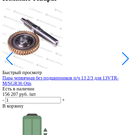
Быстрый просмотр
Пара червячная без подшипников п/ч 13 2/3 для 13VTR-
Р
M/SGR36 Otis
Е
Есть в наличии
3
156 207 руб.
/шт
-
-
+
В
В корзину