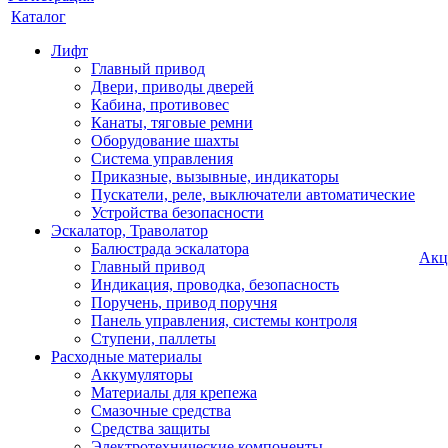
Каталог
Лифт
Главный привод
Двери, приводы дверей
Кабина, противовес
Канаты, тяговые ремни
Оборудование шахты
Система управления
Приказные, вызывные, индикаторы
Пускатели, реле, выключатели автоматические
Устройства безопасности
Эскалатор, Траволатор
Балюстрада эскалатора
Акц
Главный привод
Индикация, проводка, безопасность
Поручень, привод поручня
Панель управления, системы контроля
Ступени, паллеты
Расходные материалы
Аккумуляторы
Материалы для крепежа
Смазочные средства
Средства защиты
Электротехнические компоненты