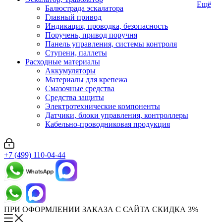
Ещё
Балюстрада эскалатора
Главный привод
Индикация, проводка, безопасность
Поручень, привод поручня
Панель управления, системы контроля
Ступени, паллеты
Расходные материалы
Аккумуляторы
Материалы для крепежа
Смазочные средства
Средства защиты
Электротехнические компоненты
Датчики, блоки управления, контроллеры
Кабельно-проводниковая продукция
+7 (499) 110-04-44
ПРИ ОФОРМЛЕНИИ ЗАКАЗА С САЙТА СКИДКА 3%