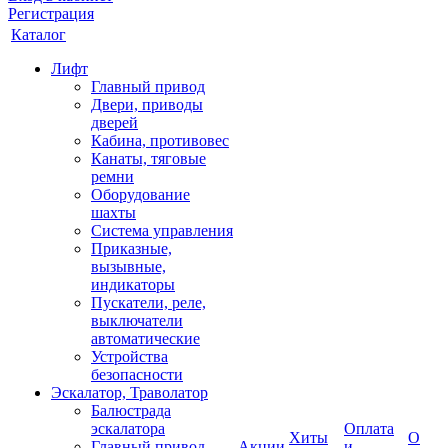
Регистрация
Каталог
Лифт
Главный привод
Двери, приводы
дверей
Кабина, противовес
Канаты, тяговые
ремни
Оборудование
шахты
Система управления
Приказные,
вызывные,
индикаторы
Пускатели, реле,
выключатели
автоматические
Устройства
безопасности
Эскалатор, Траволатор
Балюстрада
эскалатора
Оплата
Хиты
О
Главный привод
Акции
и