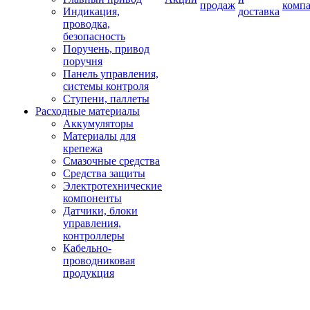
продаж
комп
Индикация,
доставка
проводка,
безопасность
Поручень, привод
поручня
Панель управления,
системы контроля
Ступени, паллеты
Расходные материалы
Аккумуляторы
Материалы для
крепежа
Смазочные средства
Средства защиты
Электротехнические
компоненты
Датчики, блоки
управления,
контроллеры
Кабельно-
проводниковая
продукция