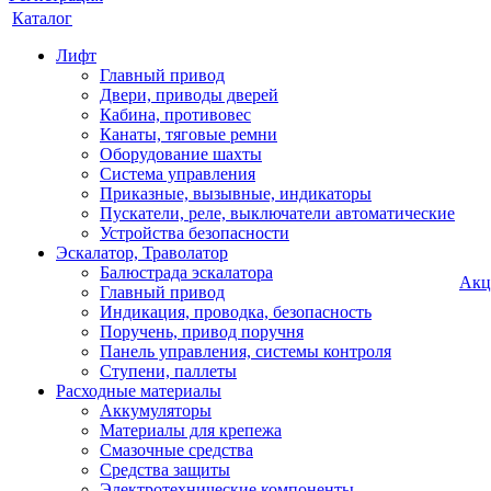
Каталог
Лифт
Главный привод
Двери, приводы дверей
Кабина, противовес
Канаты, тяговые ремни
Оборудование шахты
Система управления
Приказные, вызывные, индикаторы
Пускатели, реле, выключатели автоматические
Устройства безопасности
Эскалатор, Траволатор
Балюстрада эскалатора
Акц
Главный привод
Индикация, проводка, безопасность
Поручень, привод поручня
Панель управления, системы контроля
Ступени, паллеты
Расходные материалы
Аккумуляторы
Материалы для крепежа
Смазочные средства
Средства защиты
Электротехнические компоненты