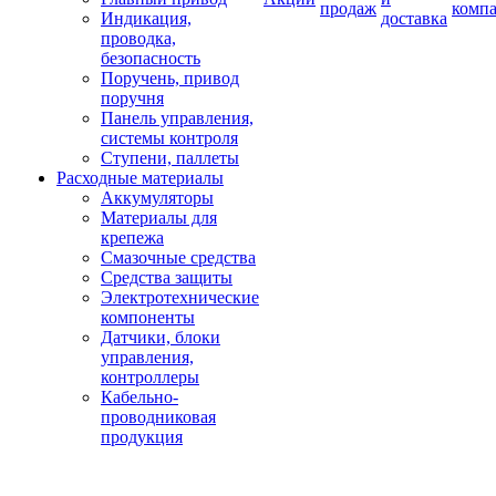
продаж
комп
Индикация,
доставка
проводка,
безопасность
Поручень, привод
поручня
Панель управления,
системы контроля
Ступени, паллеты
Расходные материалы
Аккумуляторы
Материалы для
крепежа
Смазочные средства
Средства защиты
Электротехнические
компоненты
Датчики, блоки
управления,
контроллеры
Кабельно-
проводниковая
продукция