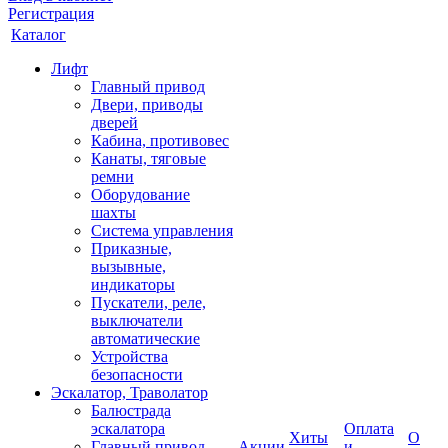
Регистрация
Каталог
Лифт
Главный привод
Двери, приводы
дверей
Кабина, противовес
Канаты, тяговые
ремни
Оборудование
шахты
Система управления
Приказные,
вызывные,
индикаторы
Пускатели, реле,
выключатели
автоматические
Устройства
безопасности
Эскалатор, Траволатор
Балюстрада
эскалатора
Оплата
Хиты
О
Главный привод
Акции
и