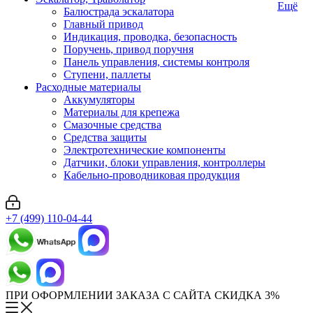
Ещё
Балюстрада эскалатора
Главный привод
Индикация, проводка, безопасность
Поручень, привод поручня
Панель управления, системы контроля
Ступени, паллеты
Расходные материалы
Аккумуляторы
Материалы для крепежа
Смазочные средства
Средства защиты
Электротехнические компоненты
Датчики, блоки управления, контроллеры
Кабельно-проводниковая продукция
+7 (499) 110-04-44
ПРИ ОФОРМЛЕНИИ ЗАКАЗА С САЙТА СКИДКА 3%