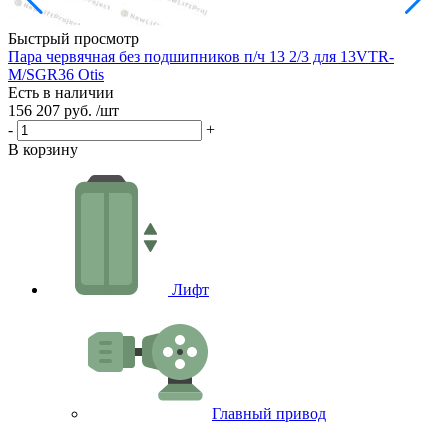
Быстрый просмотр
Пара червячная без подшипников п/ч 13 2/3 для 13VTR-
Р
M/SGR36 Otis
Е
Есть в наличии
3
156 207 руб.
/шт
-
-
+
В
В корзину
Лифт
Главный привод