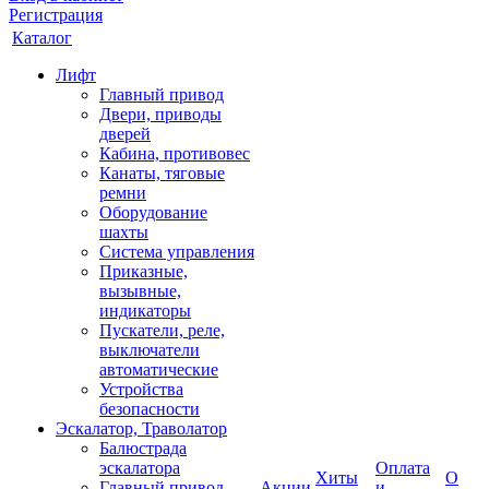
Регистрация
Каталог
Лифт
Главный привод
Двери, приводы
дверей
Кабина, противовес
Канаты, тяговые
ремни
Оборудование
шахты
Система управления
Приказные,
вызывные,
индикаторы
Пускатели, реле,
выключатели
автоматические
Устройства
безопасности
Эскалатор, Траволатор
Балюстрада
эскалатора
Оплата
Хиты
О
Главный привод
Акции
и