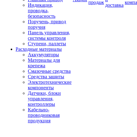
продаж
комп
Индикация,
доставка
проводка,
безопасность
Поручень, привод
поручня
Панель управления,
системы контроля
Ступени, паллеты
Расходные материалы
Аккумуляторы
Материалы для
крепежа
Смазочные средства
Средства защиты
Электротехнические
компоненты
Датчики, блоки
управления,
контроллеры
Кабельно-
проводниковая
продукция