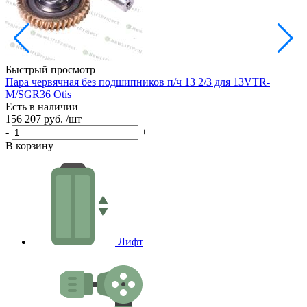
Быстрый просмотр
Пара червячная без подшипников п/ч 13 2/3 для 13VTR-
Р
M/SGR36 Otis
Е
Есть в наличии
3
156 207 руб.
/шт
-
-
+
В
В корзину
Лифт