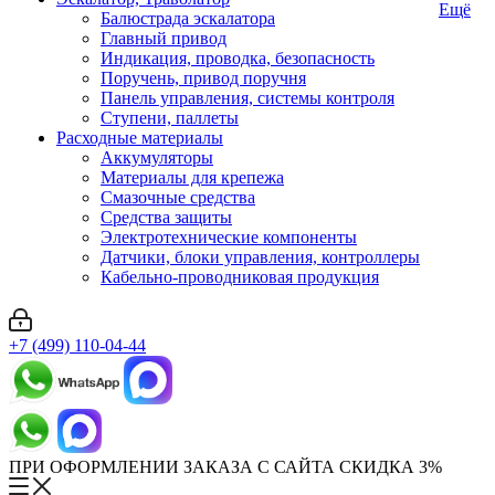
Ещё
Балюстрада эскалатора
Главный привод
Индикация, проводка, безопасность
Поручень, привод поручня
Панель управления, системы контроля
Ступени, паллеты
Расходные материалы
Аккумуляторы
Материалы для крепежа
Смазочные средства
Средства защиты
Электротехнические компоненты
Датчики, блоки управления, контроллеры
Кабельно-проводниковая продукция
+7 (499) 110-04-44
ПРИ ОФОРМЛЕНИИ ЗАКАЗА С САЙТА СКИДКА 3%