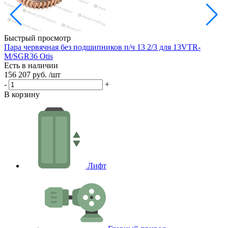
Быстрый просмотр
Пара червячная без подшипников п/ч 13 2/3 для 13VTR-
Р
M/SGR36 Otis
Е
Есть в наличии
3
156 207 руб.
/шт
-
-
+
В
В корзину
Лифт