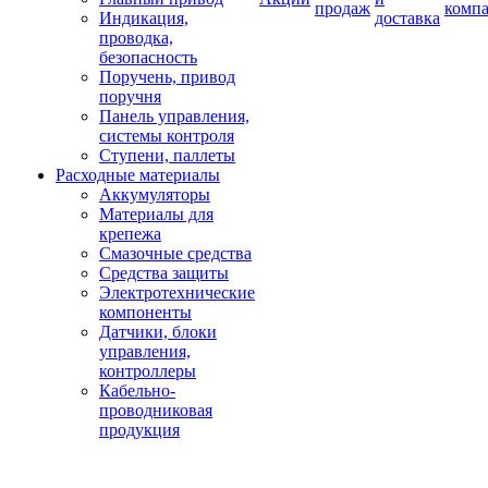
продаж
комп
Индикация,
доставка
проводка,
безопасность
Поручень, привод
поручня
Панель управления,
системы контроля
Ступени, паллеты
Расходные материалы
Аккумуляторы
Материалы для
крепежа
Смазочные средства
Средства защиты
Электротехнические
компоненты
Датчики, блоки
управления,
контроллеры
Кабельно-
проводниковая
продукция