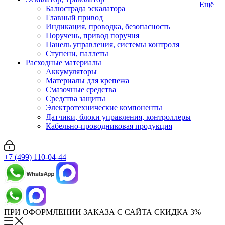
Ещё
Балюстрада эскалатора
Главный привод
Индикация, проводка, безопасность
Поручень, привод поручня
Панель управления, системы контроля
Ступени, паллеты
Расходные материалы
Аккумуляторы
Материалы для крепежа
Смазочные средства
Средства защиты
Электротехнические компоненты
Датчики, блоки управления, контроллеры
Кабельно-проводниковая продукция
+7 (499) 110-04-44
ПРИ ОФОРМЛЕНИИ ЗАКАЗА С САЙТА СКИДКА 3%