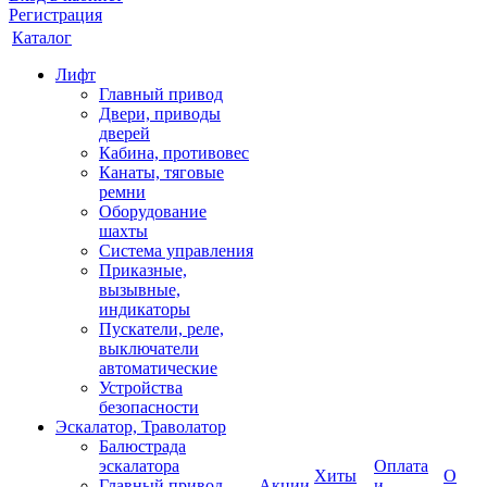
Регистрация
Каталог
Лифт
Главный привод
Двери, приводы
дверей
Кабина, противовес
Канаты, тяговые
ремни
Оборудование
шахты
Система управления
Приказные,
вызывные,
индикаторы
Пускатели, реле,
выключатели
автоматические
Устройства
безопасности
Эскалатор, Траволатор
Балюстрада
эскалатора
Оплата
Хиты
О
Главный привод
Акции
и