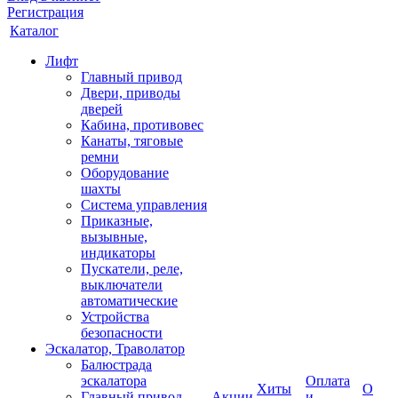
Регистрация
Каталог
Лифт
Главный привод
Двери, приводы
дверей
Кабина, противовес
Канаты, тяговые
ремни
Оборудование
шахты
Система управления
Приказные,
вызывные,
индикаторы
Пускатели, реле,
выключатели
автоматические
Устройства
безопасности
Эскалатор, Траволатор
Балюстрада
эскалатора
Оплата
Хиты
О
Главный привод
Акции
и