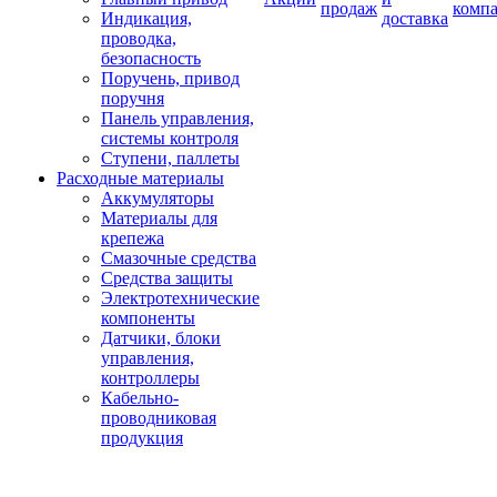
продаж
комп
Индикация,
доставка
проводка,
безопасность
Поручень, привод
поручня
Панель управления,
системы контроля
Ступени, паллеты
Расходные материалы
Аккумуляторы
Материалы для
крепежа
Смазочные средства
Средства защиты
Электротехнические
компоненты
Датчики, блоки
управления,
контроллеры
Кабельно-
проводниковая
продукция