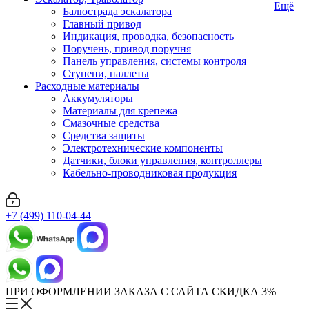
Ещё
Балюстрада эскалатора
Главный привод
Индикация, проводка, безопасность
Поручень, привод поручня
Панель управления, системы контроля
Ступени, паллеты
Расходные материалы
Аккумуляторы
Материалы для крепежа
Смазочные средства
Средства защиты
Электротехнические компоненты
Датчики, блоки управления, контроллеры
Кабельно-проводниковая продукция
+7 (499) 110-04-44
ПРИ ОФОРМЛЕНИИ ЗАКАЗА С САЙТА СКИДКА 3%