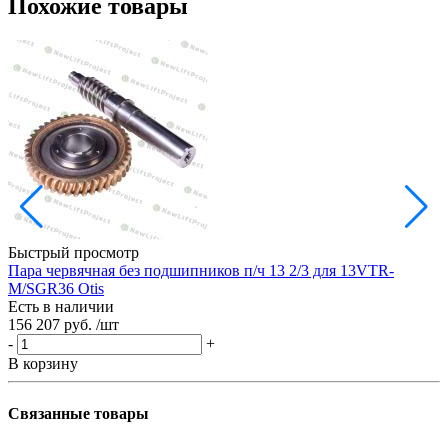
Похожие товары
Быстрый просмотр
Пара червячная без подшипников п/ч 13 2/3 для 13VTR-
Р
M/SGR36 Otis
Е
Есть в наличии
3
156 207 руб.
/шт
-
-
+
В
В корзину
Связанные товары