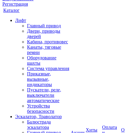
Регистрация
Каталог
Лифт
Главный привод
Двери, приводы
дверей
Кабина, противовес
Канаты, тяговые
ремни
Оборудование
шахты
Система управления
Приказные,
вызывные,
индикаторы
Пускатели, реле,
выключатели
автоматические
Устройства
безопасности
Эскалатор, Траволатор
Балюстрада
эскалатора
Оплата
Хиты
О
Главный привод
Акции
и