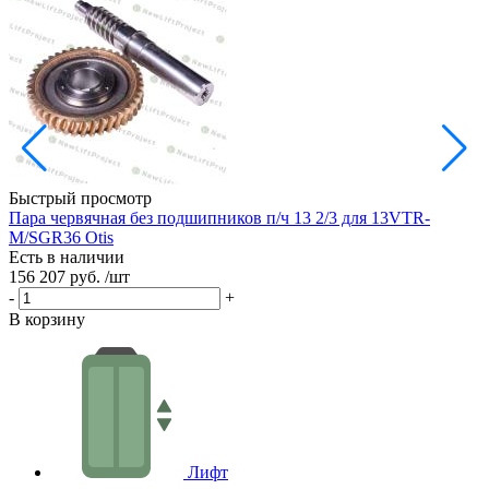
Быстрый просмотр
Пара червячная без подшипников п/ч 13 2/3 для 13VTR-
Р
M/SGR36 Otis
Е
Есть в наличии
3
156 207 руб.
/шт
-
-
+
В
В корзину
Лифт