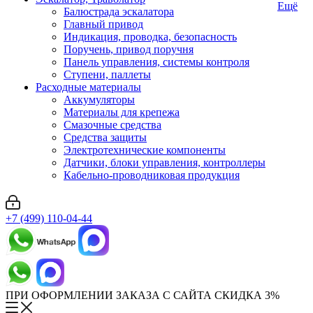
Ещё
Балюстрада эскалатора
Главный привод
Индикация, проводка, безопасность
Поручень, привод поручня
Панель управления, системы контроля
Ступени, паллеты
Расходные материалы
Аккумуляторы
Материалы для крепежа
Смазочные средства
Средства защиты
Электротехнические компоненты
Датчики, блоки управления, контроллеры
Кабельно-проводниковая продукция
+7 (499) 110-04-44
ПРИ ОФОРМЛЕНИИ ЗАКАЗА С САЙТА СКИДКА 3%