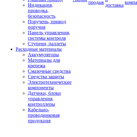
продаж
комп
Индикация,
доставка
проводка,
безопасность
Поручень, привод
поручня
Панель управления,
системы контроля
Ступени, паллеты
Расходные материалы
Аккумуляторы
Материалы для
крепежа
Смазочные средства
Средства защиты
Электротехнические
компоненты
Датчики, блоки
управления,
контроллеры
Кабельно-
проводниковая
продукция