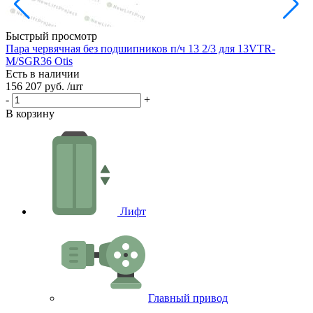
Быстрый просмотр
Пара червячная без подшипников п/ч 13 2/3 для 13VTR-
Р
M/SGR36 Otis
Е
Есть в наличии
3
156 207 руб.
/шт
-
-
+
В
В корзину
Лифт
Главный привод