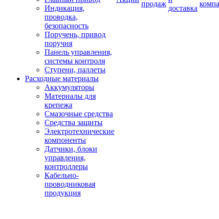
продаж
комп
Индикация,
доставка
проводка,
безопасность
Поручень, привод
поручня
Панель управления,
системы контроля
Ступени, паллеты
Расходные материалы
Аккумуляторы
Материалы для
крепежа
Смазочные средства
Средства защиты
Электротехнические
компоненты
Датчики, блоки
управления,
контроллеры
Кабельно-
проводниковая
продукция