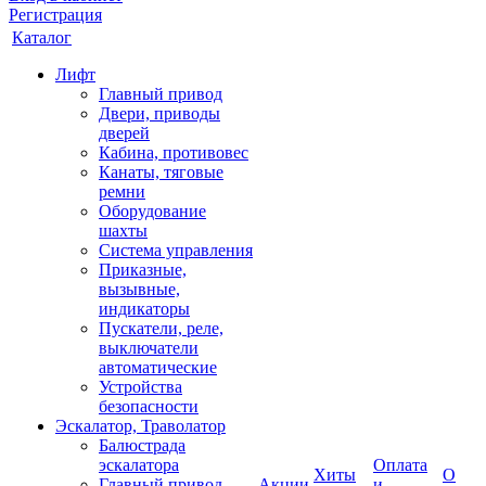
Регистрация
Каталог
Лифт
Главный привод
Двери, приводы
дверей
Кабина, противовес
Канаты, тяговые
ремни
Оборудование
шахты
Система управления
Приказные,
вызывные,
индикаторы
Пускатели, реле,
выключатели
автоматические
Устройства
безопасности
Эскалатор, Траволатор
Балюстрада
эскалатора
Оплата
Хиты
О
Главный привод
Акции
и