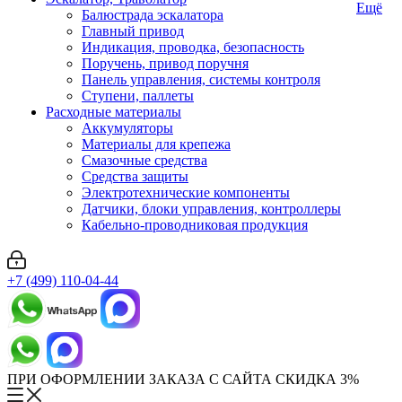
Ещё
Балюстрада эскалатора
Главный привод
Индикация, проводка, безопасность
Поручень, привод поручня
Панель управления, системы контроля
Ступени, паллеты
Расходные материалы
Аккумуляторы
Материалы для крепежа
Смазочные средства
Средства защиты
Электротехнические компоненты
Датчики, блоки управления, контроллеры
Кабельно-проводниковая продукция
+7 (499) 110-04-44
ПРИ ОФОРМЛЕНИИ ЗАКАЗА С САЙТА СКИДКА 3%