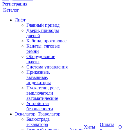
Регистрация
Каталог
Лифт
Главный привод
Двери, приводы
дверей
Кабина, противовес
Канаты, тяговые
ремни
Оборудование
шахты
Система управления
Приказные,
вызывные,
индикаторы
Пускатели, реле,
выключатели
автоматические
Устройства
безопасности
Эскалатор, Траволатор
Балюстрада
эскалатора
Оплата
Хиты
О
Главный привод
Акции
и