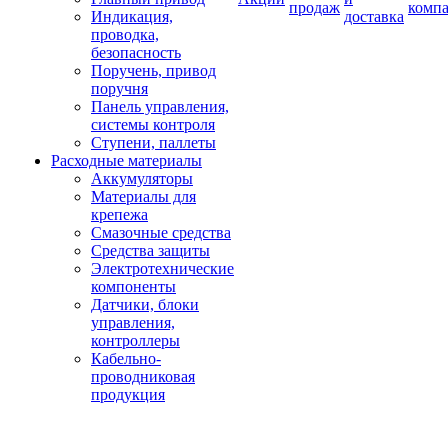
продаж
комп
Индикация,
доставка
проводка,
безопасность
Поручень, привод
поручня
Панель управления,
системы контроля
Ступени, паллеты
Расходные материалы
Аккумуляторы
Материалы для
крепежа
Смазочные средства
Средства защиты
Электротехнические
компоненты
Датчики, блоки
управления,
контроллеры
Кабельно-
проводниковая
продукция