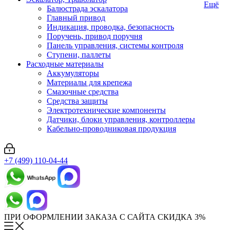
Ещё
Балюстрада эскалатора
Главный привод
Индикация, проводка, безопасность
Поручень, привод поручня
Панель управления, системы контроля
Ступени, паллеты
Расходные материалы
Аккумуляторы
Материалы для крепежа
Смазочные средства
Средства защиты
Электротехнические компоненты
Датчики, блоки управления, контроллеры
Кабельно-проводниковая продукция
+7 (499) 110-04-44
ПРИ ОФОРМЛЕНИИ ЗАКАЗА С САЙТА СКИДКА 3%