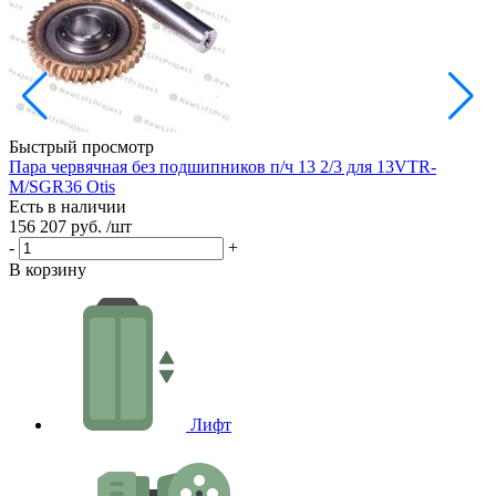
Быстрый просмотр
Пара червячная без подшипников п/ч 13 2/3 для 13VTR-
Р
M/SGR36 Otis
Е
Есть в наличии
3
156 207 руб.
/шт
-
-
+
В
В корзину
Лифт