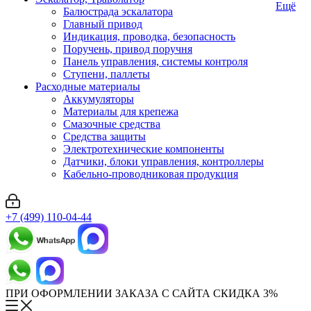
Ещё
Балюстрада эскалатора
Главный привод
Индикация, проводка, безопасность
Поручень, привод поручня
Панель управления, системы контроля
Ступени, паллеты
Расходные материалы
Аккумуляторы
Материалы для крепежа
Смазочные средства
Средства защиты
Электротехнические компоненты
Датчики, блоки управления, контроллеры
Кабельно-проводниковая продукция
+7 (499) 110-04-44
ПРИ ОФОРМЛЕНИИ ЗАКАЗА С САЙТА СКИДКА 3%