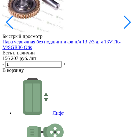
Быстрый просмотр
Пара червячная без подшипников п/ч 13 2/3 для 13VTR-
Р
M/SGR36 Otis
Е
Есть в наличии
3
156 207 руб.
/шт
-
-
+
В
В корзину
Лифт