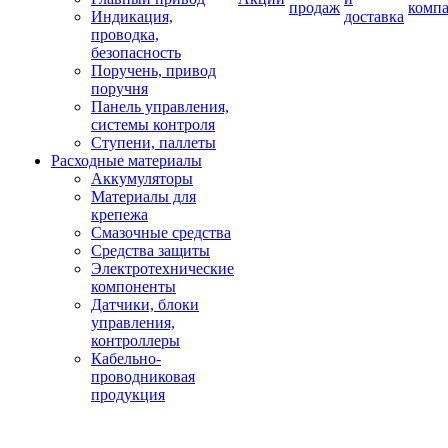
продаж
комп
Индикация,
доставка
проводка,
безопасность
Поручень, привод
поручня
Панель управления,
системы контроля
Ступени, паллеты
Расходные материалы
Аккумуляторы
Материалы для
крепежа
Смазочные средства
Средства защиты
Электротехнические
компоненты
Датчики, блоки
управления,
контроллеры
Кабельно-
проводниковая
продукция