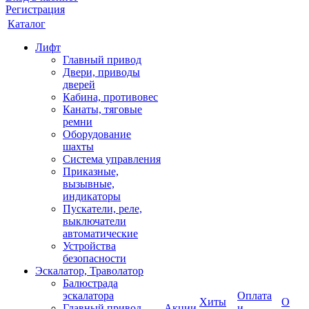
Регистрация
Каталог
Лифт
Главный привод
Двери, приводы
дверей
Кабина, противовес
Канаты, тяговые
ремни
Оборудование
шахты
Система управления
Приказные,
вызывные,
индикаторы
Пускатели, реле,
выключатели
автоматические
Устройства
безопасности
Эскалатор, Траволатор
Балюстрада
эскалатора
Оплата
Хиты
О
Главный привод
Акции
и