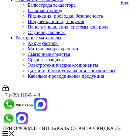
Ещё
Балюстрада эскалатора
Главный привод
Индикация, проводка, безопасность
Поручень, привод поручня
Панель управления, системы контроля
Ступени, паллеты
Расходные материалы
Аккумуляторы
Материалы для крепежа
Смазочные средства
Средства защиты
Электротехнические компоненты
Датчики, блоки управления, контроллеры
Кабельно-проводниковая продукция
+7 (499) 110-04-44
ПРИ ОФОРМЛЕНИИ ЗАКАЗА С САЙТА СКИДКА 3%