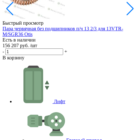
Быстрый просмотр
Пара червячная без подшипников п/ч 13 2/3 для 13VTR-
Р
M/SGR36 Otis
Е
Есть в наличии
3
156 207 руб.
/шт
-
-
+
В
В корзину
Лифт