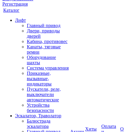
Регистрация
Каталог
Лифт
Главный привод
Двери, приводы
дверей
Кабина, противовес
Канаты, тяговые
ремни
Оборудование
шахты
Система управления
Приказные,
вызывные,
индикаторы
Пускатели, реле,
выключатели
автоматические
Устройства
безопасности
Эскалатор, Траволатор
Балюстрада
эскалатора
Оплата
Хиты
О
Главный привод
Акции
и