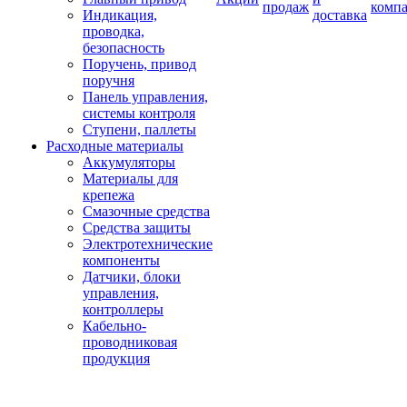
продаж
комп
Индикация,
доставка
проводка,
безопасность
Поручень, привод
поручня
Панель управления,
системы контроля
Ступени, паллеты
Расходные материалы
Аккумуляторы
Материалы для
крепежа
Смазочные средства
Средства защиты
Электротехнические
компоненты
Датчики, блоки
управления,
контроллеры
Кабельно-
проводниковая
продукция