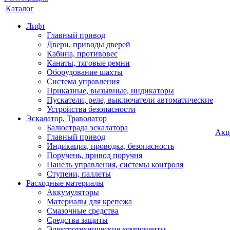
Каталог
Лифт
Главный привод
Двери, приводы дверей
Кабина, противовес
Канаты, тяговые ремни
Оборудование шахты
Система управления
Приказные, вызывные, индикаторы
Пускатели, реле, выключатели автоматические
Устройства безопасности
Эскалатор, Траволатор
Балюстрада эскалатора
Акц
Главный привод
Индикация, проводка, безопасность
Поручень, привод поручня
Панель управления, системы контроля
Ступени, паллеты
Расходные материалы
Аккумуляторы
Материалы для крепежа
Смазочные средства
Средства защиты
Электротехнические компоненты