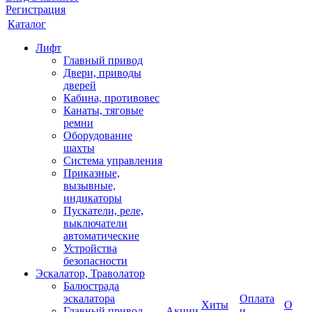
Регистрация
Каталог
Лифт
Главный привод
Двери, приводы
дверей
Кабина, противовес
Канаты, тяговые
ремни
Оборудование
шахты
Система управления
Приказные,
вызывные,
индикаторы
Пускатели, реле,
выключатели
автоматические
Устройства
безопасности
Эскалатор, Траволатор
Балюстрада
эскалатора
Оплата
Хиты
О
Главный привод
Акции
и