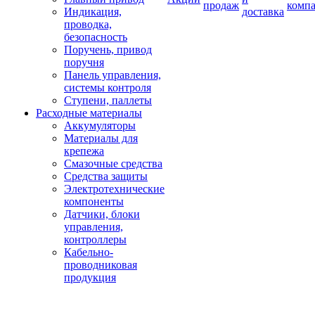
продаж
комп
Индикация,
доставка
проводка,
безопасность
Поручень, привод
поручня
Панель управления,
системы контроля
Ступени, паллеты
Расходные материалы
Аккумуляторы
Материалы для
крепежа
Смазочные средства
Средства защиты
Электротехнические
компоненты
Датчики, блоки
управления,
контроллеры
Кабельно-
проводниковая
продукция