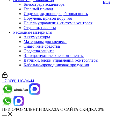
Ещё
Балюстрада эскалатора
Главный привод
Индикация, проводка, безопасность
Поручень, привод поручня
Панель управления, системы контроля
Ступени, паллеты
Расходные материалы
Аккумуляторы
Материалы для крепежа
Смазочные средства
Средства защиты
Электротехнические компоненты
Датчики, блоки управления, контроллеры
Кабельно-проводниковая продукция
+7 (499) 110-04-44
ПРИ ОФОРМЛЕНИИ ЗАКАЗА С САЙТА СКИДКА 3%