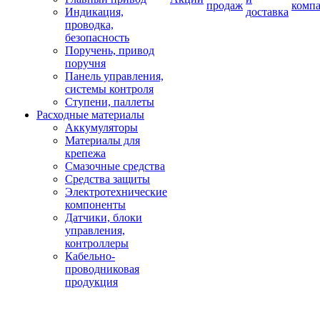
продаж
комп
Индикация,
доставка
проводка,
безопасность
Поручень, привод
поручня
Панель управления,
системы контроля
Ступени, паллеты
Расходные материалы
Аккумуляторы
Материалы для
крепежа
Смазочные средства
Средства защиты
Электротехнические
компоненты
Датчики, блоки
управления,
контроллеры
Кабельно-
проводниковая
продукция