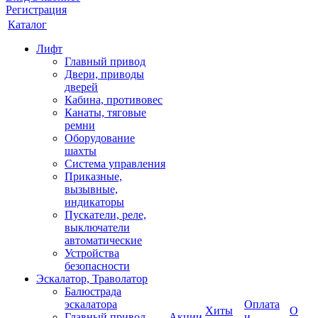
Регистрация
Каталог
Лифт
Главный привод
Двери, приводы
дверей
Кабина, противовес
Канаты, тяговые
ремни
Оборудование
шахты
Система управления
Приказные,
вызывные,
индикаторы
Пускатели, реле,
выключатели
автоматические
Устройства
безопасности
Эскалатор, Траволатор
Балюстрада
эскалатора
Оплата
Хиты
О
Главный привод
Акции
и