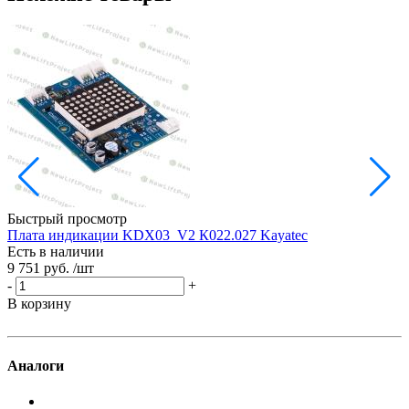
Быстрый просмотр
Плата индикации KDX03_V2 К022.027 Kayatec
Д
Есть в наличии
9 751 руб.
/шт
Е
7
-
+
-
В корзину
В
Аналоги