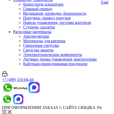
Ещё
Балюстрада эскалатора
Главный привод
Индикация, проводка, безопасность
Поручень, привод поручня
Панель управления, системы контроля
Ступени, паллеты
Расходные материалы
Аккумуляторы
Материалы для крепежа
Смазочные средства
Средства защиты
Электротехнические компоненты
Датчики, блоки управления, контроллеры
Кабельно-проводниковая продукция
+7 (499) 110-04-44
ПРИ ОФОРМЛЕНИИ ЗАКАЗА С САЙТА СКИДКА 3%