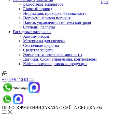
Ещё
Балюстрада эскалатора
Главный привод
Индикация, проводка, безопасность
Поручень, привод поручня
Панель управления, системы контроля
Ступени, паллеты
Расходные материалы
Аккумуляторы
Материалы для крепежа
Смазочные средства
Средства защиты
Электротехнические компоненты
Датчики, блоки управления, контроллеры
Кабельно-проводниковая продукция
+7 (499) 110-04-44
ПРИ ОФОРМЛЕНИИ ЗАКАЗА С САЙТА СКИДКА 3%