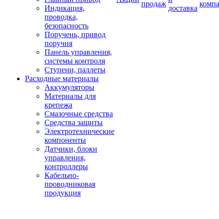
продаж
комп
Индикация,
доставка
проводка,
безопасность
Поручень, привод
поручня
Панель управления,
системы контроля
Ступени, паллеты
Расходные материалы
Аккумуляторы
Материалы для
крепежа
Смазочные средства
Средства защиты
Электротехнические
компоненты
Датчики, блоки
управления,
контроллеры
Кабельно-
проводниковая
продукция