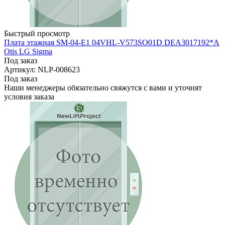
Быстрый просмотр
Плата этажная SM-04-E1 04VHL-V573SO01D DEA3017192*A
Otis LG Sigma
Под заказ
Артикул: NLP-008623
Под заказ
Наши менеджеры обязательно свяжутся с вами и уточнят
условия заказа