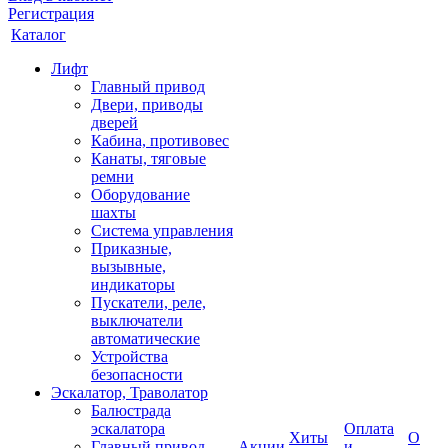
Регистрация
Каталог
Лифт
Главный привод
Двери, приводы
дверей
Кабина, противовес
Канаты, тяговые
ремни
Оборудование
шахты
Система управления
Приказные,
вызывные,
индикаторы
Пускатели, реле,
выключатели
автоматические
Устройства
безопасности
Эскалатор, Траволатор
Балюстрада
эскалатора
Оплата
Хиты
О
Главный привод
Акции
и