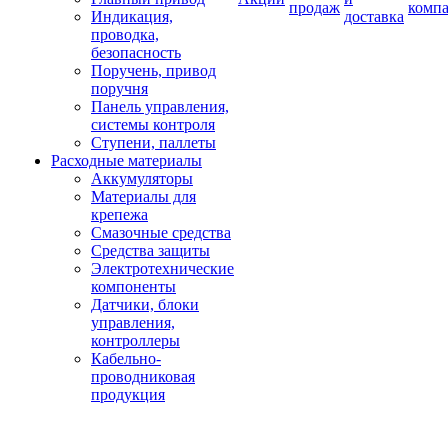
продаж
комп
Индикация,
доставка
проводка,
безопасность
Поручень, привод
поручня
Панель управления,
системы контроля
Ступени, паллеты
Расходные материалы
Аккумуляторы
Материалы для
крепежа
Смазочные средства
Средства защиты
Электротехнические
компоненты
Датчики, блоки
управления,
контроллеры
Кабельно-
проводниковая
продукция