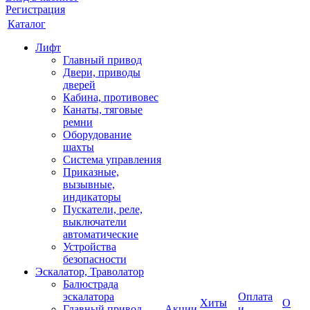
Регистрация
Каталог
Лифт
Главный привод
Двери, приводы
дверей
Кабина, противовес
Канаты, тяговые
ремни
Оборудование
шахты
Система управления
Приказные,
вызывные,
индикаторы
Пускатели, реле,
выключатели
автоматические
Устройства
безопасности
Эскалатор, Траволатор
Балюстрада
эскалатора
Оплата
Хиты
О
Главный привод
Акции
и