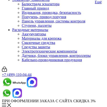
Ещё
Балюстрада эскалатора
Главный привод
Индикация, проводка, безопасность
Поручень, привод поручня
Панель управления, системы контроля
Ступени, паллеты
Расходные материалы
Аккумуляторы
Материалы для крепежа
Смазочные средства
Средства защиты
Электротехнические компоненты
Датчики, блоки управления, контроллеры
Кабельно-проводниковая продукция
+7 (499) 110-04-44
ПРИ ОФОРМЛЕНИИ ЗАКАЗА С САЙТА СКИДКА 3%