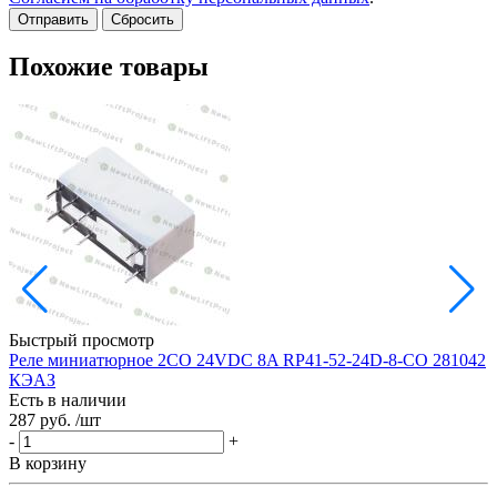
Сбросить
Похожие товары
Быстрый просмотр
Реле миниатюрное 2CO 24VDC 8A RP41-52-24D-8-CO 281042
П
КЭАЗ
O
Есть в наличии
Е
287 руб.
/шт
6
-
+
-
В корзину
В