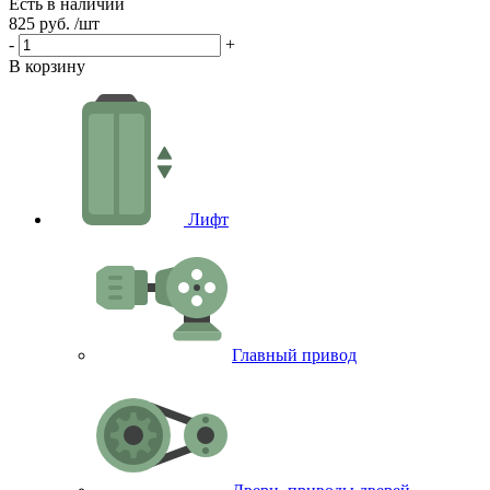
Есть в наличии
Е
825 руб.
/шт
4
-
+
-
В корзину
В
Лифт
Главный привод