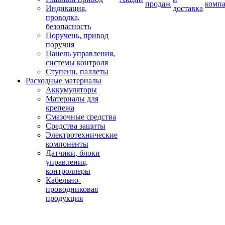
продаж
комп
Индикация,
доставка
проводка,
безопасность
Поручень, привод
поручня
Панель управления,
системы контроля
Ступени, паллеты
Расходные материалы
Аккумуляторы
Материалы для
крепежа
Смазочные средства
Средства защиты
Электротехнические
компоненты
Датчики, блоки
управления,
контроллеры
Кабельно-
проводниковая
продукция