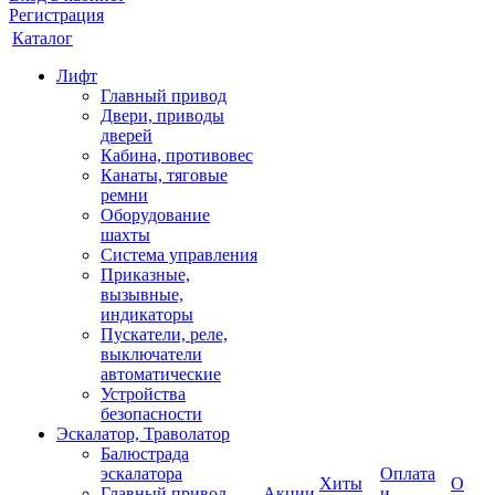
Регистрация
Каталог
Лифт
Главный привод
Двери, приводы
дверей
Кабина, противовес
Канаты, тяговые
ремни
Оборудование
шахты
Система управления
Приказные,
вызывные,
индикаторы
Пускатели, реле,
выключатели
автоматические
Устройства
безопасности
Эскалатор, Траволатор
Балюстрада
эскалатора
Оплата
Хиты
О
Главный привод
Акции
и