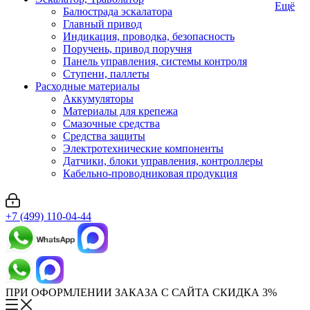
Ещё
Балюстрада эскалатора
Главный привод
Индикация, проводка, безопасность
Поручень, привод поручня
Панель управления, системы контроля
Ступени, паллеты
Расходные материалы
Аккумуляторы
Материалы для крепежа
Смазочные средства
Средства защиты
Электротехнические компоненты
Датчики, блоки управления, контроллеры
Кабельно-проводниковая продукция
+7 (499) 110-04-44
ПРИ ОФОРМЛЕНИИ ЗАКАЗА С САЙТА СКИДКА 3%