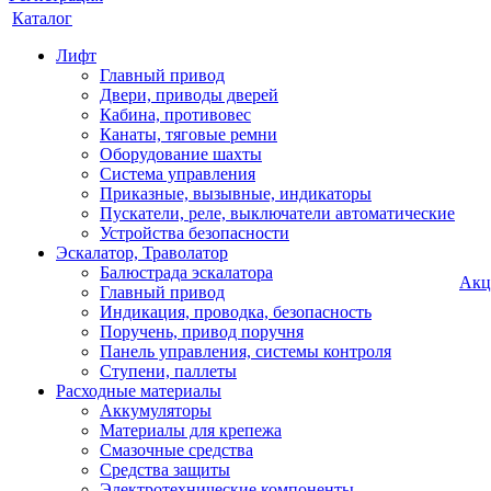
Каталог
Лифт
Главный привод
Двери, приводы дверей
Кабина, противовес
Канаты, тяговые ремни
Оборудование шахты
Система управления
Приказные, вызывные, индикаторы
Пускатели, реле, выключатели автоматические
Устройства безопасности
Эскалатор, Траволатор
Балюстрада эскалатора
Акц
Главный привод
Индикация, проводка, безопасность
Поручень, привод поручня
Панель управления, системы контроля
Ступени, паллеты
Расходные материалы
Аккумуляторы
Материалы для крепежа
Смазочные средства
Средства защиты
Электротехнические компоненты