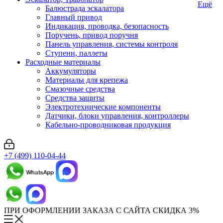
Ещё
Балюстрада эскалатора
Главный привод
Индикация, проводка, безопасность
Поручень, привод поручня
Панель управления, системы контроля
Ступени, паллеты
Расходные материалы
Аккумуляторы
Материалы для крепежа
Смазочные средства
Средства защиты
Электротехнические компоненты
Датчики, блоки управления, контроллеры
Кабельно-проводниковая продукция
+7 (499) 110-04-44
ПРИ ОФОРМЛЕНИИ ЗАКАЗА С САЙТА СКИДКА 3%