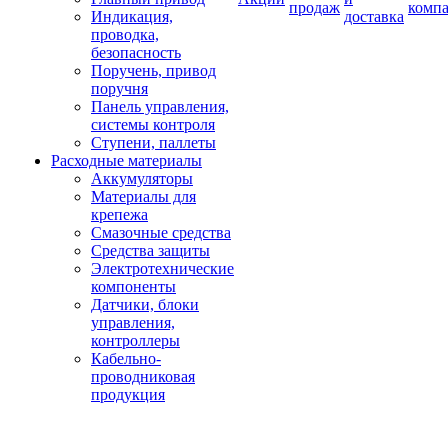
продаж
комп
Индикация,
доставка
проводка,
безопасность
Поручень, привод
поручня
Панель управления,
системы контроля
Ступени, паллеты
Расходные материалы
Аккумуляторы
Материалы для
крепежа
Смазочные средства
Средства защиты
Электротехнические
компоненты
Датчики, блоки
управления,
контроллеры
Кабельно-
проводниковая
продукция