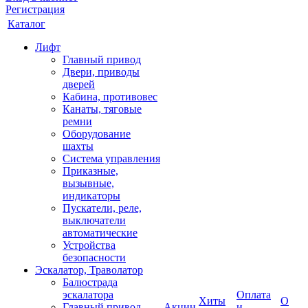
Регистрация
Каталог
Лифт
Главный привод
Двери, приводы
дверей
Кабина, противовес
Канаты, тяговые
ремни
Оборудование
шахты
Система управления
Приказные,
вызывные,
индикаторы
Пускатели, реле,
выключатели
автоматические
Устройства
безопасности
Эскалатор, Траволатор
Балюстрада
эскалатора
Оплата
Хиты
О
Главный привод
Акции
и