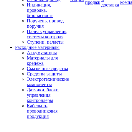
продаж
комп
Индикация,
доставка
проводка,
безопасность
Поручень, привод
поручня
Панель управления,
системы контроля
Ступени, паллеты
Расходные материалы
Аккумуляторы
Материалы для
крепежа
Смазочные средства
Средства защиты
Электротехнические
компоненты
Датчики, блоки
управления,
контроллеры
Кабельно-
проводниковая
продукция