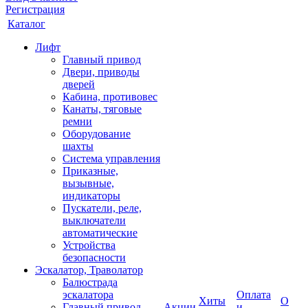
Регистрация
Каталог
Лифт
Главный привод
Двери, приводы
дверей
Кабина, противовес
Канаты, тяговые
ремни
Оборудование
шахты
Система управления
Приказные,
вызывные,
индикаторы
Пускатели, реле,
выключатели
автоматические
Устройства
безопасности
Эскалатор, Траволатор
Балюстрада
эскалатора
Оплата
Хиты
О
Главный привод
Акции
и