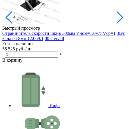
Быстрый просмотр
Ограничитель скорости шкив 300мм Vном=1,0м/с Vср=1,3м/с
О
канат 6-8мм 12.069.1,00 Gervall
и
Есть в наличии
Е
55 525 руб.
/шт
2
-
+
-
В корзину
В
Лифт