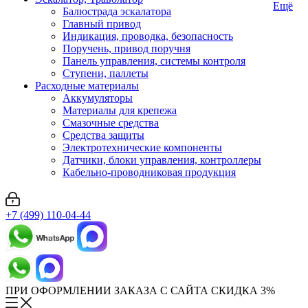
Ещё
Балюстрада эскалатора
Главный привод
Индикация, проводка, безопасность
Поручень, привод поручня
Панель управления, системы контроля
Ступени, паллеты
Расходные материалы
Аккумуляторы
Материалы для крепежа
Смазочные средства
Средства защиты
Электротехнические компоненты
Датчики, блоки управления, контроллеры
Кабельно-проводниковая продукция
+7 (499) 110-04-44
ПРИ ОФОРМЛЕНИИ ЗАКАЗА С САЙТА СКИДКА 3%