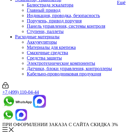
Ещё
Балюстрада эскалатора
Главный привод
Индикация, проводка, безопасность
Поручень, привод поручня
Панель управления, системы контроля
Ступени, паллеты
Расходные материалы
Аккумуляторы
Материалы для крепежа
Смазочные средства
Средства защиты
Электротехнические компоненты
Датчики, блоки управления, контроллеры
Кабельно-проводниковая продукция
+7 (499) 110-04-44
ПРИ ОФОРМЛЕНИИ ЗАКАЗА С САЙТА СКИДКА 3%