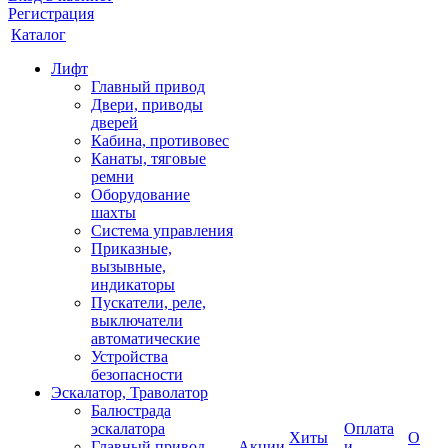
Регистрация
Каталог
Лифт
Главный привод
Двери, приводы
дверей
Кабина, противовес
Канаты, тяговые
ремни
Оборудование
шахты
Система управления
Приказные,
вызывные,
индикаторы
Пускатели, реле,
выключатели
автоматические
Устройства
безопасности
Эскалатор, Траволатор
Балюстрада
эскалатора
Оплата
Хиты
О
Главный привод
Акции
и