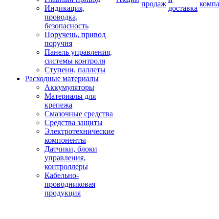
продаж
комп
Индикация,
доставка
проводка,
безопасность
Поручень, привод
поручня
Панель управления,
системы контроля
Ступени, паллеты
Расходные материалы
Аккумуляторы
Материалы для
крепежа
Смазочные средства
Средства защиты
Электротехнические
компоненты
Датчики, блоки
управления,
контроллеры
Кабельно-
проводниковая
продукция