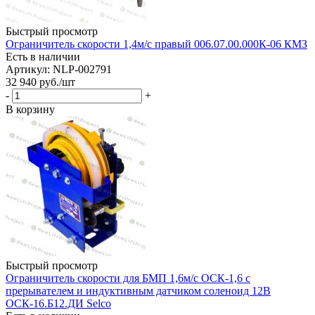
Быстрый просмотр
Ограничитель скорости 1,4м/с правый 006.07.00.000К-06 КМЗ
Есть в наличии
Артикул: NLP-002791
32 940
руб.
/шт
-
+
В корзину
Быстрый просмотр
Ограничитель скорости для БМП 1,6м/с ОСК-1,6 с
прерывателем и индуктивным датчиком соленоид 12В
ОСК-16.Б12.ДИ Selco