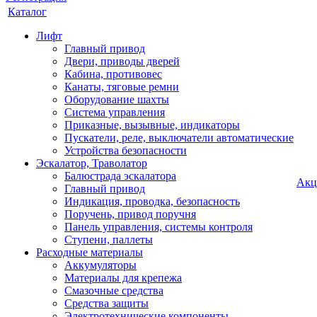
Каталог
Лифт
Главный привод
Двери, приводы дверей
Кабина, противовес
Канаты, тяговые ремни
Оборудование шахты
Система управления
Приказные, вызывные, индикаторы
Пускатели, реле, выключатели автоматические
Устройства безопасности
Эскалатор, Траволатор
Балюстрада эскалатора
Акц
Главный привод
Индикация, проводка, безопасность
Поручень, привод поручня
Панель управления, системы контроля
Ступени, паллеты
Расходные материалы
Аккумуляторы
Материалы для крепежа
Смазочные средства
Средства защиты
Электротехнические компоненты