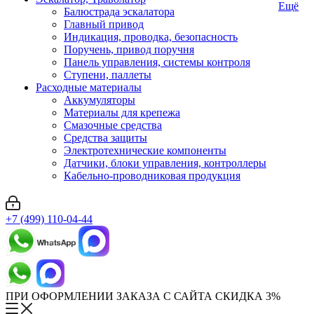
Ещё
Балюстрада эскалатора
Главный привод
Индикация, проводка, безопасность
Поручень, привод поручня
Панель управления, системы контроля
Ступени, паллеты
Расходные материалы
Аккумуляторы
Материалы для крепежа
Смазочные средства
Средства защиты
Электротехнические компоненты
Датчики, блоки управления, контроллеры
Кабельно-проводниковая продукция
+7 (499) 110-04-44
ПРИ ОФОРМЛЕНИИ ЗАКАЗА С САЙТА СКИДКА 3%