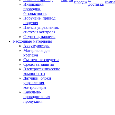
продаж
комп
Индикация,
доставка
проводка,
безопасность
Поручень, привод
поручня
Панель управления,
системы контроля
Ступени, паллеты
Расходные материалы
Аккумуляторы
Материалы для
крепежа
Смазочные средства
Средства защиты
Электротехнические
компоненты
Датчики, блоки
управления,
контроллеры
Кабельно-
проводниковая
продукция