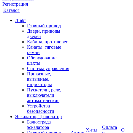
Регистрация
Каталог
Лифт
Главный привод
Двери, приводы
дверей
Кабина, противовес
Канаты, тяговые
ремни
Оборудование
шахты
Система управления
Приказные,
вызывные,
индикаторы
Пускатели, реле,
выключатели
автоматические
Устройства
безопасности
Эскалатор, Траволатор
Балюстрада
эскалатора
Оплата
Хиты
О
Главный привод
Акции
и