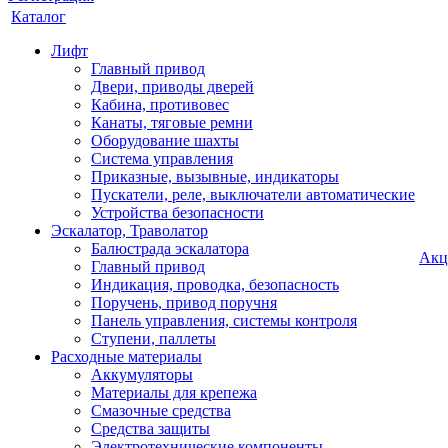
Каталог
Лифт
Главный привод
Двери, приводы дверей
Кабина, противовес
Канаты, тяговые ремни
Оборудование шахты
Система управления
Приказные, вызывные, индикаторы
Пускатели, реле, выключатели автоматические
Устройства безопасности
Эскалатор, Траволатор
Балюстрада эскалатора
Акц
Главный привод
Индикация, проводка, безопасность
Поручень, привод поручня
Панель управления, системы контроля
Ступени, паллеты
Расходные материалы
Аккумуляторы
Материалы для крепежа
Смазочные средства
Средства защиты
Электротехнические компоненты