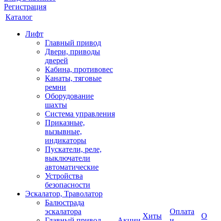
Регистрация
Каталог
Лифт
Главный привод
Двери, приводы
дверей
Кабина, противовес
Канаты, тяговые
ремни
Оборудование
шахты
Система управления
Приказные,
вызывные,
индикаторы
Пускатели, реле,
выключатели
автоматические
Устройства
безопасности
Эскалатор, Траволатор
Балюстрада
эскалатора
Оплата
Хиты
О
Главный привод
Акции
и