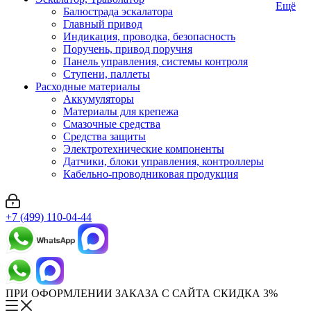
Ещё
Балюстрада эскалатора
Главный привод
Индикация, проводка, безопасность
Поручень, привод поручня
Панель управления, системы контроля
Ступени, паллеты
Расходные материалы
Аккумуляторы
Материалы для крепежа
Смазочные средства
Средства защиты
Электротехнические компоненты
Датчики, блоки управления, контроллеры
Кабельно-проводниковая продукция
+7 (499) 110-04-44
ПРИ ОФОРМЛЕНИИ ЗАКАЗА С САЙТА СКИДКА 3%