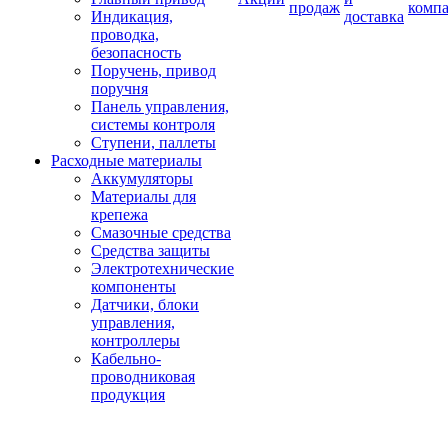
продаж
комп
Индикация,
доставка
проводка,
безопасность
Поручень, привод
поручня
Панель управления,
системы контроля
Ступени, паллеты
Расходные материалы
Аккумуляторы
Материалы для
крепежа
Смазочные средства
Средства защиты
Электротехнические
компоненты
Датчики, блоки
управления,
контроллеры
Кабельно-
проводниковая
продукция