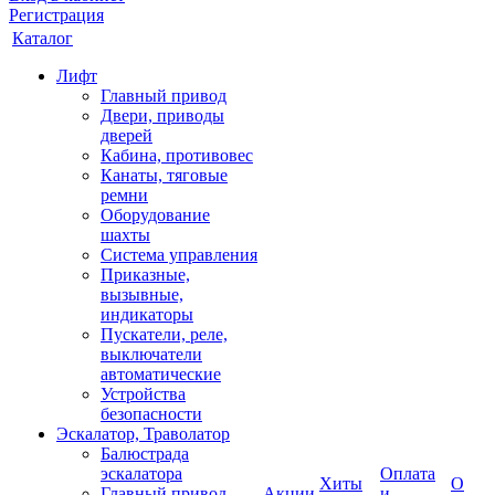
Регистрация
Каталог
Лифт
Главный привод
Двери, приводы
дверей
Кабина, противовес
Канаты, тяговые
ремни
Оборудование
шахты
Система управления
Приказные,
вызывные,
индикаторы
Пускатели, реле,
выключатели
автоматические
Устройства
безопасности
Эскалатор, Траволатор
Балюстрада
эскалатора
Оплата
Хиты
О
Главный привод
Акции
и