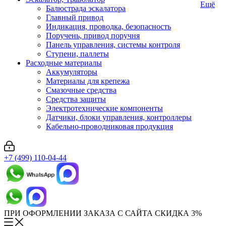
Ещё
Балюстрада эскалатора
Главный привод
Индикация, проводка, безопасность
Поручень, привод поручня
Панель управления, системы контроля
Ступени, паллеты
Расходные материалы
Аккумуляторы
Материалы для крепежа
Смазочные средства
Средства защиты
Электротехнические компоненты
Датчики, блоки управления, контроллеры
Кабельно-проводниковая продукция
+7 (499) 110-04-44
ПРИ ОФОРМЛЕНИИ ЗАКАЗА С САЙТА СКИДКА 3%