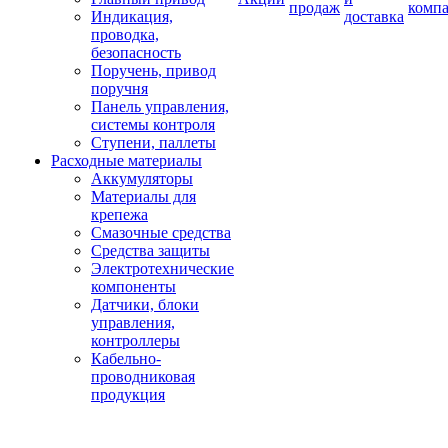
продаж
комп
Индикация,
доставка
проводка,
безопасность
Поручень, привод
поручня
Панель управления,
системы контроля
Ступени, паллеты
Расходные материалы
Аккумуляторы
Материалы для
крепежа
Смазочные средства
Средства защиты
Электротехнические
компоненты
Датчики, блоки
управления,
контроллеры
Кабельно-
проводниковая
продукция