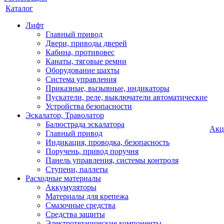
Каталог
Лифт
Главный привод
Двери, приводы дверей
Кабина, противовес
Канаты, тяговые ремни
Оборудование шахты
Система управления
Приказные, вызывные, индикаторы
Пускатели, реле, выключатели автоматические
Устройства безопасности
Эскалатор, Траволатор
Балюстрада эскалатора
Акц
Главный привод
Индикация, проводка, безопасность
Поручень, привод поручня
Панель управления, системы контроля
Ступени, паллеты
Расходные материалы
Аккумуляторы
Материалы для крепежа
Смазочные средства
Средства защиты
Электротехнические компоненты