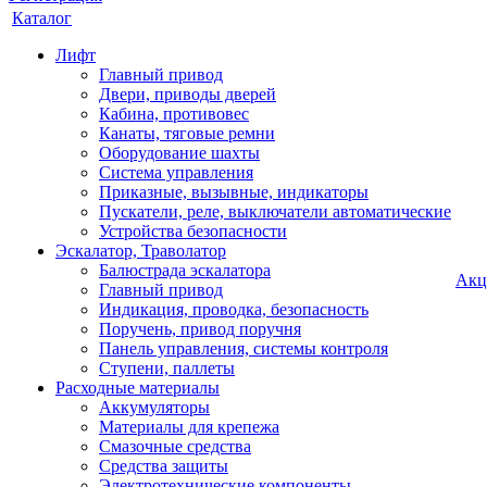
Каталог
Лифт
Главный привод
Двери, приводы дверей
Кабина, противовес
Канаты, тяговые ремни
Оборудование шахты
Система управления
Приказные, вызывные, индикаторы
Пускатели, реле, выключатели автоматические
Устройства безопасности
Эскалатор, Траволатор
Балюстрада эскалатора
Акц
Главный привод
Индикация, проводка, безопасность
Поручень, привод поручня
Панель управления, системы контроля
Ступени, паллеты
Расходные материалы
Аккумуляторы
Материалы для крепежа
Смазочные средства
Средства защиты
Электротехнические компоненты