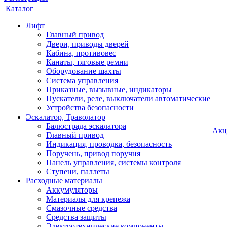
Каталог
Лифт
Главный привод
Двери, приводы дверей
Кабина, противовес
Канаты, тяговые ремни
Оборудование шахты
Система управления
Приказные, вызывные, индикаторы
Пускатели, реле, выключатели автоматические
Устройства безопасности
Эскалатор, Траволатор
Балюстрада эскалатора
Акц
Главный привод
Индикация, проводка, безопасность
Поручень, привод поручня
Панель управления, системы контроля
Ступени, паллеты
Расходные материалы
Аккумуляторы
Материалы для крепежа
Смазочные средства
Средства защиты
Электротехнические компоненты