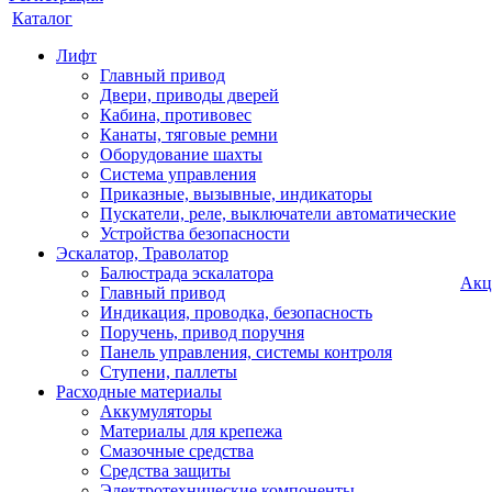
Каталог
Лифт
Главный привод
Двери, приводы дверей
Кабина, противовес
Канаты, тяговые ремни
Оборудование шахты
Система управления
Приказные, вызывные, индикаторы
Пускатели, реле, выключатели автоматические
Устройства безопасности
Эскалатор, Траволатор
Балюстрада эскалатора
Акц
Главный привод
Индикация, проводка, безопасность
Поручень, привод поручня
Панель управления, системы контроля
Ступени, паллеты
Расходные материалы
Аккумуляторы
Материалы для крепежа
Смазочные средства
Средства защиты
Электротехнические компоненты