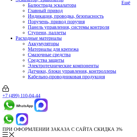
Ещё
Балюстрада эскалатора
Главный привод
Индикация, проводка, безопасность
Поручень, привод поручня
Панель управления, системы контроля
Ступени, паллеты
Расходные материалы
Аккумуляторы
Материалы для крепежа
Смазочные средства
Средства защиты
Электротехнические компоненты
Датчики, блоки управления, контроллеры
Кабельно-проводниковая продукция
+7 (499) 110-04-44
ПРИ ОФОРМЛЕНИИ ЗАКАЗА С САЙТА СКИДКА 3%