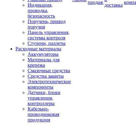
продаж
комп
Индикация,
доставка
проводка,
безопасность
Поручень, привод
поручня
Панель управления,
системы контроля
Ступени, паллеты
Расходные материалы
Аккумуляторы
Материалы для
крепежа
Смазочные средства
Средства защиты
Электротехнические
компоненты
Датчики, блоки
управления,
контроллеры
Кабельно-
проводниковая
продукция