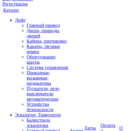
Регистрация
Каталог
Лифт
Главный привод
Двери, приводы
дверей
Кабина, противовес
Канаты, тяговые
ремни
Оборудование
шахты
Система управления
Приказные,
вызывные,
индикаторы
Пускатели, реле,
выключатели
автоматические
Устройства
безопасности
Эскалатор, Траволатор
Балюстрада
эскалатора
Оплата
Хиты
О
Главный привод
Акции
и