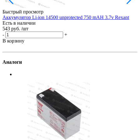
Быстрый просмотр
Аккумулятор Li-ion 14500 unprotected 750 mAH 3.7v Rexant
Есть в наличии
1
543 руб.
/шт
Е
1
-
+
-
В корзину
В
Аналоги