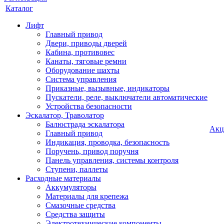
Каталог
Лифт
Главный привод
Двери, приводы дверей
Кабина, противовес
Канаты, тяговые ремни
Оборудование шахты
Система управления
Приказные, вызывные, индикаторы
Пускатели, реле, выключатели автоматические
Устройства безопасности
Эскалатор, Траволатор
Балюстрада эскалатора
Акц
Главный привод
Индикация, проводка, безопасность
Поручень, привод поручня
Панель управления, системы контроля
Ступени, паллеты
Расходные материалы
Аккумуляторы
Материалы для крепежа
Смазочные средства
Средства защиты
Электротехнические компоненты