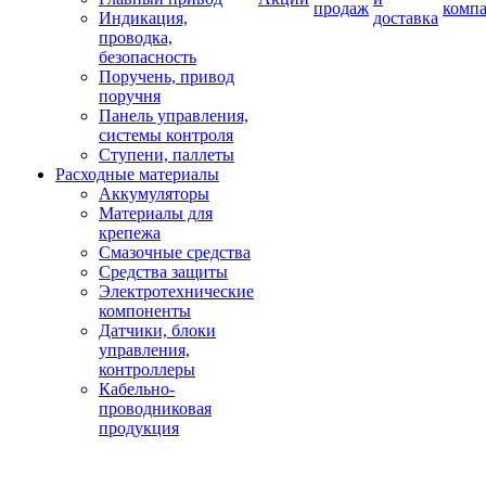
продаж
комп
Индикация,
доставка
проводка,
безопасность
Поручень, привод
поручня
Панель управления,
системы контроля
Ступени, паллеты
Расходные материалы
Аккумуляторы
Материалы для
крепежа
Смазочные средства
Средства защиты
Электротехнические
компоненты
Датчики, блоки
управления,
контроллеры
Кабельно-
проводниковая
продукция