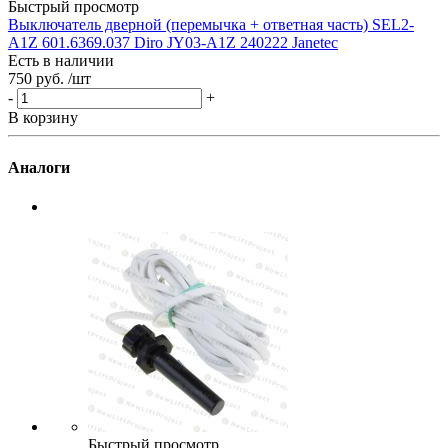
Быстрый просмотр
В
Выключатель дверной (перемычка + ответная часть) SEL2-
A1Z 601.6369.037 Diro JY03-A1Z 240222 Janetec
Есть в наличии
750 руб.
/шт
-
+
В корзину
Аналоги
Быстрый просмотр