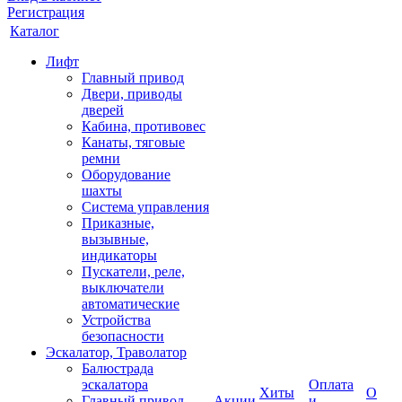
Регистрация
Каталог
Лифт
Главный привод
Двери, приводы
дверей
Кабина, противовес
Канаты, тяговые
ремни
Оборудование
шахты
Система управления
Приказные,
вызывные,
индикаторы
Пускатели, реле,
выключатели
автоматические
Устройства
безопасности
Эскалатор, Траволатор
Балюстрада
эскалатора
Оплата
Хиты
О
Главный привод
Акции
и