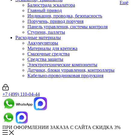
Ещё
Балюстрада эскалатора
Главный привод
Индикация, проводка, безопасность
Поручень, привод поручня
Панель управления, системы контроля
Ступени, паллеты
Расходные материалы
Аккумуляторы
Материалы для крепежа
Смазочные средства
Средства защиты
Электротехнические компоненты
Датчики, блоки управления, контроллеры
Кабельно-проводниковая продукция
+7 (499) 110-04-44
ПРИ ОФОРМЛЕНИИ ЗАКАЗА С САЙТА СКИДКА 3%