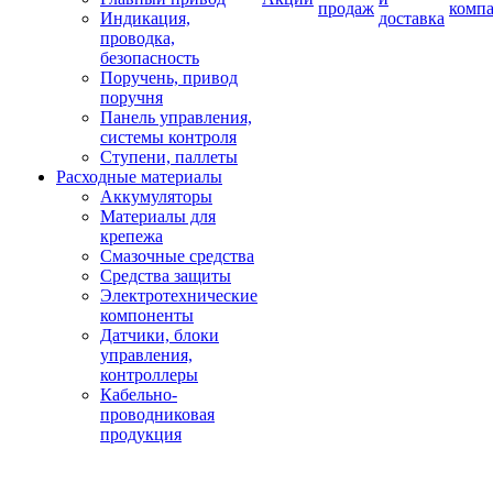
продаж
комп
Индикация,
доставка
проводка,
безопасность
Поручень, привод
поручня
Панель управления,
системы контроля
Ступени, паллеты
Расходные материалы
Аккумуляторы
Материалы для
крепежа
Смазочные средства
Средства защиты
Электротехнические
компоненты
Датчики, блоки
управления,
контроллеры
Кабельно-
проводниковая
продукция