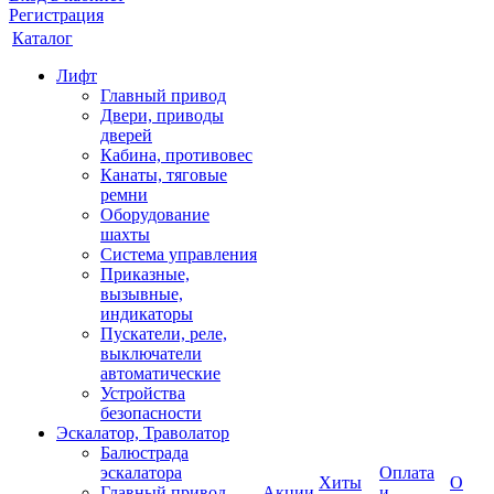
Регистрация
Каталог
Лифт
Главный привод
Двери, приводы
дверей
Кабина, противовес
Канаты, тяговые
ремни
Оборудование
шахты
Система управления
Приказные,
вызывные,
индикаторы
Пускатели, реле,
выключатели
автоматические
Устройства
безопасности
Эскалатор, Траволатор
Балюстрада
эскалатора
Оплата
Хиты
О
Главный привод
Акции
и