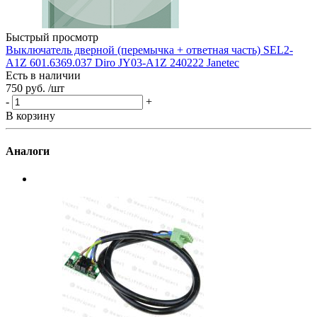
Е
3
-
Быстрый просмотр
В
Выключатель дверной (перемычка + ответная часть) SEL2-
A1Z 601.6369.037 Diro JY03-A1Z 240222 Janetec
Есть в наличии
750 руб.
/шт
-
+
В корзину
Аналоги