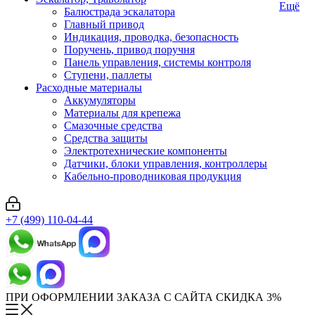
Ещё
Балюстрада эскалатора
Главный привод
Индикация, проводка, безопасность
Поручень, привод поручня
Панель управления, системы контроля
Ступени, паллеты
Расходные материалы
Аккумуляторы
Материалы для крепежа
Смазочные средства
Средства защиты
Электротехнические компоненты
Датчики, блоки управления, контроллеры
Кабельно-проводниковая продукция
+7 (499) 110-04-44
ПРИ ОФОРМЛЕНИИ ЗАКАЗА С САЙТА СКИДКА 3%