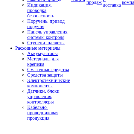
продаж
комп
Индикация,
доставка
проводка,
безопасность
Поручень, привод
поручня
Панель управления,
системы контроля
Ступени, паллеты
Расходные материалы
Аккумуляторы
Материалы для
крепежа
Смазочные средства
Средства защиты
Электротехнические
компоненты
Датчики, блоки
управления,
контроллеры
Кабельно-
проводниковая
продукция