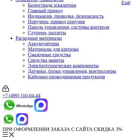
Ещё
Балюстрада эскалатора
Главный привод
Индикация, проводка, безопасность
Поручень, привод поручня
Панель управления, системы контроля
Ступени, паллеты
Расходные материалы
Аккумуляторы
Материалы для крепежа
Смазочные средства
Средства защиты
Электротехнические компоненты
Датчики, блоки управления, контроллеры
Кабельно-проводниковая продукция
+7 (499) 110-04-44
ПРИ ОФОРМЛЕНИИ ЗАКАЗА С САЙТА СКИДКА 3%