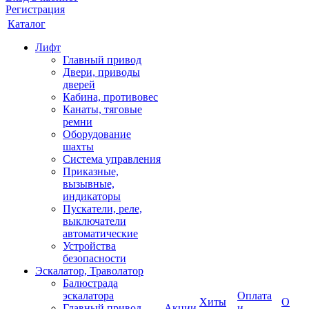
Регистрация
Каталог
Лифт
Главный привод
Двери, приводы
дверей
Кабина, противовес
Канаты, тяговые
ремни
Оборудование
шахты
Система управления
Приказные,
вызывные,
индикаторы
Пускатели, реле,
выключатели
автоматические
Устройства
безопасности
Эскалатор, Траволатор
Балюстрада
эскалатора
Оплата
Хиты
О
Главный привод
Акции
и