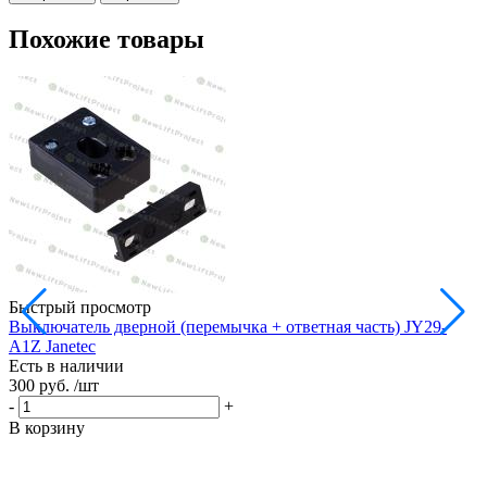
Похожие товары
Быстрый просмотр
Выключатель дверной (перемычка + ответная часть) JY29-
A1Z Janetec
Е
Есть в наличии
3
300 руб.
/шт
-
-
+
В
В корзину