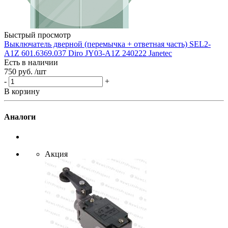
A
Е
3
-
Быстрый просмотр
В
Выключатель дверной (перемычка + ответная часть) SEL2-
A1Z 601.6369.037 Diro JY03-A1Z 240222 Janetec
Есть в наличии
750 руб.
/шт
-
+
В корзину
Аналоги
Акция