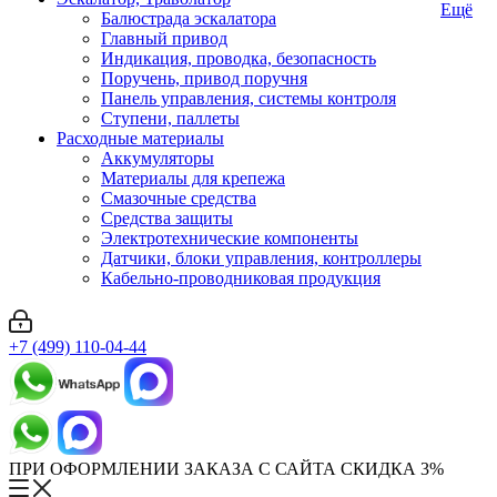
Ещё
Балюстрада эскалатора
Главный привод
Индикация, проводка, безопасность
Поручень, привод поручня
Панель управления, системы контроля
Ступени, паллеты
Расходные материалы
Аккумуляторы
Материалы для крепежа
Смазочные средства
Средства защиты
Электротехнические компоненты
Датчики, блоки управления, контроллеры
Кабельно-проводниковая продукция
+7 (499) 110-04-44
ПРИ ОФОРМЛЕНИИ ЗАКАЗА С САЙТА СКИДКА 3%