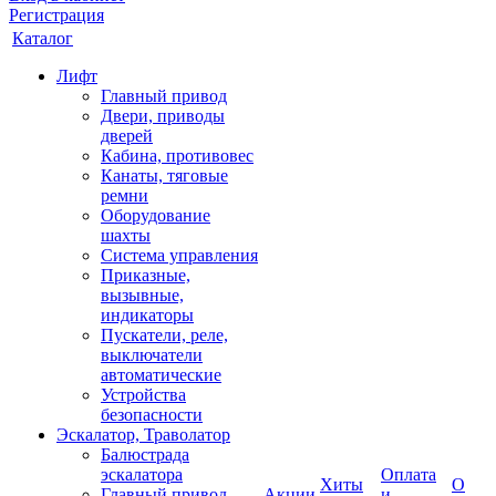
Регистрация
Каталог
Лифт
Главный привод
Двери, приводы
дверей
Кабина, противовес
Канаты, тяговые
ремни
Оборудование
шахты
Система управления
Приказные,
вызывные,
индикаторы
Пускатели, реле,
выключатели
автоматические
Устройства
безопасности
Эскалатор, Траволатор
Балюстрада
эскалатора
Оплата
Хиты
О
Главный привод
Акции
и