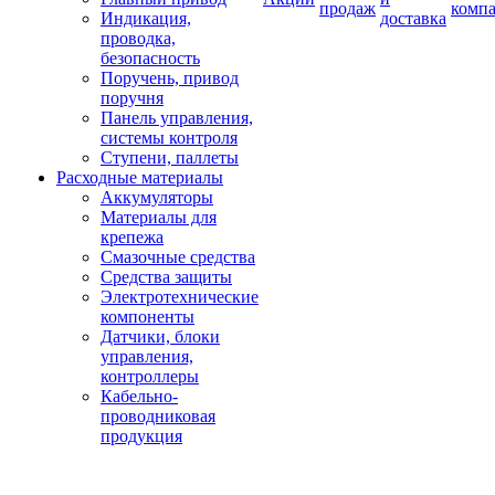
продаж
комп
Индикация,
доставка
проводка,
безопасность
Поручень, привод
поручня
Панель управления,
системы контроля
Ступени, паллеты
Расходные материалы
Аккумуляторы
Материалы для
крепежа
Смазочные средства
Средства защиты
Электротехнические
компоненты
Датчики, блоки
управления,
контроллеры
Кабельно-
проводниковая
продукция