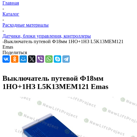
Главная
-
Каталог
-
Расходные материалы
-
Датчики, блоки управления, контроллеры
-
Выключатель путевой Ф18мм 1НО+1НЗ L5K13MEM121
Emas
Поделиться
Выключатель путевой Ф18мм
1НО+1НЗ L5K13MEM121 Emas