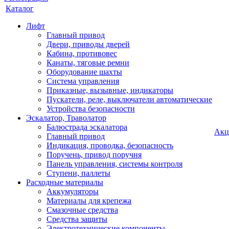
Каталог
Лифт
Главный привод
Двери, приводы дверей
Кабина, противовес
Канаты, тяговые ремни
Оборудование шахты
Система управления
Приказные, вызывные, индикаторы
Пускатели, реле, выключатели автоматические
Устройства безопасности
Эскалатор, Траволатор
Балюстрада эскалатора
Акц
Главный привод
Индикация, проводка, безопасность
Поручень, привод поручня
Панель управления, системы контроля
Ступени, паллеты
Расходные материалы
Аккумуляторы
Материалы для крепежа
Смазочные средства
Средства защиты
Электротехнические компоненты