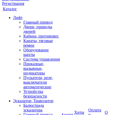
Регистрация
Каталог
Лифт
Главный привод
Двери, приводы
дверей
Кабина, противовес
Канаты, тяговые
ремни
Оборудование
шахты
Система управления
Приказные,
вызывные,
индикаторы
Пускатели, реле,
выключатели
автоматические
Устройства
безопасности
Эскалатор, Траволатор
Балюстрада
эскалатора
Оплата
Хиты
О
Главный привод
Акции
и