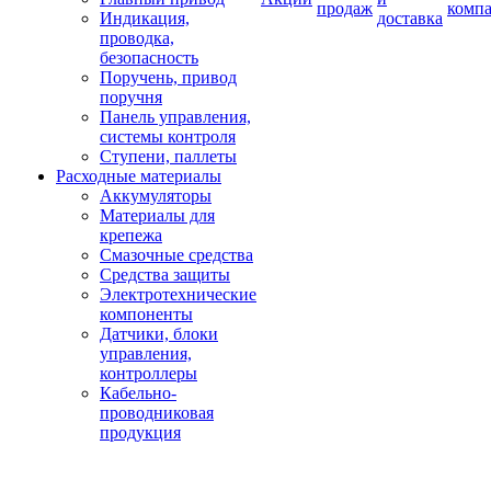
продаж
комп
Индикация,
доставка
проводка,
безопасность
Поручень, привод
поручня
Панель управления,
системы контроля
Ступени, паллеты
Расходные материалы
Аккумуляторы
Материалы для
крепежа
Смазочные средства
Средства защиты
Электротехнические
компоненты
Датчики, блоки
управления,
контроллеры
Кабельно-
проводниковая
продукция