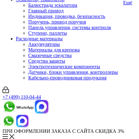
Ещё
Балюстрада эскалатора
Главный привод
Индикация, проводка, безопасность
Поручень, привод поручня
Панель управления, системы контроля
Ступени, паллеты
Расходные материалы
Аккумуляторы
Материалы для крепежа
Смазочные средства
Средства защиты
Электротехнические компоненты
Датчики, блоки управления, контроллеры
Кабельно-проводниковая продукция
+7 (499) 110-04-44
ПРИ ОФОРМЛЕНИИ ЗАКАЗА С САЙТА СКИДКА 3%