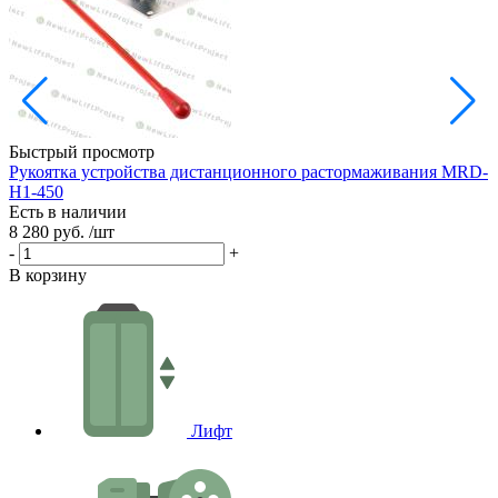
Быстрый просмотр
Рукоятка устройства дистанционного растормаживания MRD-
К
H1-450
Е
Есть в наличии
3
8 280 руб.
/шт
-
-
+
В
В корзину
Лифт