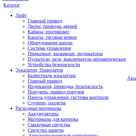
Каталог
Лифт
Главный привод
Двери, приводы дверей
Кабина, противовес
Канаты, тяговые ремни
Оборудование шахты
Система управления
Приказные, вызывные, индикаторы
Пускатели, реле, выключатели автоматические
Устройства безопасности
Эскалатор, Траволатор
Балюстрада эскалатора
Акц
Главный привод
Индикация, проводка, безопасность
Поручень, привод поручня
Панель управления, системы контроля
Ступени, паллеты
Расходные материалы
Аккумуляторы
Материалы для крепежа
Смазочные средства
Средства защиты
Электротехнические компоненты