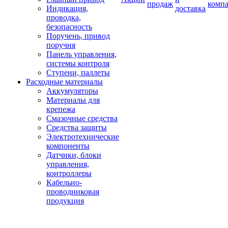
продаж
комп
Индикация,
доставка
проводка,
безопасность
Поручень, привод
поручня
Панель управления,
системы контроля
Ступени, паллеты
Расходные материалы
Аккумуляторы
Материалы для
крепежа
Смазочные средства
Средства защиты
Электротехнические
компоненты
Датчики, блоки
управления,
контроллеры
Кабельно-
проводниковая
продукция