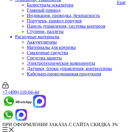
Ещё
Балюстрада эскалатора
Главный привод
Индикация, проводка, безопасность
Поручень, привод поручня
Панель управления, системы контроля
Ступени, паллеты
Расходные материалы
Аккумуляторы
Материалы для крепежа
Смазочные средства
Средства защиты
Электротехнические компоненты
Датчики, блоки управления, контроллеры
Кабельно-проводниковая продукция
+7 (499) 110-04-44
ПРИ ОФОРМЛЕНИИ ЗАКАЗА С САЙТА СКИДКА 3%