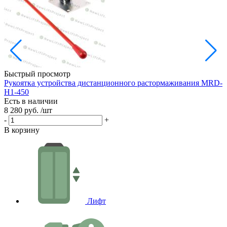
Быстрый просмотр
Рукоятка устройства дистанционного растормаживания MRD-
К
H1-450
Е
Есть в наличии
3
8 280 руб.
/шт
-
-
+
В
В корзину
Лифт