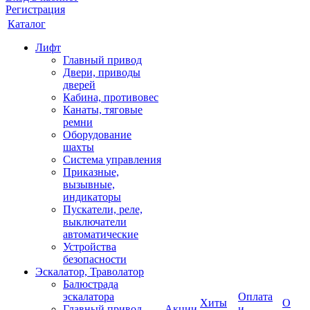
Регистрация
Каталог
Лифт
Главный привод
Двери, приводы
дверей
Кабина, противовес
Канаты, тяговые
ремни
Оборудование
шахты
Система управления
Приказные,
вызывные,
индикаторы
Пускатели, реле,
выключатели
автоматические
Устройства
безопасности
Эскалатор, Траволатор
Балюстрада
эскалатора
Оплата
Хиты
О
Главный привод
Акции
и