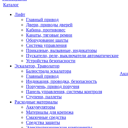
Каталог
Лифт
Главный привод
Двери, приводы дверей
Кабина, противовес
Канаты, тяговые ремни
Оборудование шахты
Система управления
Приказные, вызывные, индикаторы
Пускатели, реле, выключатели автоматические
Устройства безопасности
Эскалатор, Траволатор
Балюстрада эскалатора
Акц
Главный привод
Индикация, проводка, безопасность
Поручень, привод поручня
Панель управления, системы контроля
Ступени, паллеты
Расходные материалы
Аккумуляторы
Материалы для крепежа
Смазочные средства
Средства защиты
Электротехнические компоненты