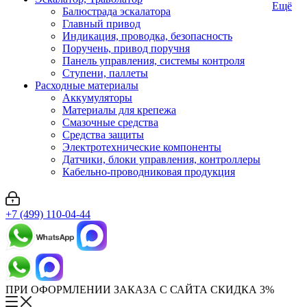
Ещё
Балюстрада эскалатора
Главный привод
Индикация, проводка, безопасность
Поручень, привод поручня
Панель управления, системы контроля
Ступени, паллеты
Расходные материалы
Аккумуляторы
Материалы для крепежа
Смазочные средства
Средства защиты
Электротехнические компоненты
Датчики, блоки управления, контроллеры
Кабельно-проводниковая продукция
+7 (499) 110-04-44
ПРИ ОФОРМЛЕНИИ ЗАКАЗА С САЙТА СКИДКА 3%