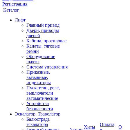
Регистрация
Каталог
Лифт
Главный привод
Двери, приводы
дверей
Кабина, противовес
Канаты, тяговые
ремни
Оборудование
шахты
Система управления
Приказные,
вызывные,
индикаторы
Пускатели, реле,
выключатели
автоматические
Устройства
безопасности
Эскалатор, Траволатор
Балюстрада
эскалатора
Оплата
Хиты
О
Главный привод
Акции
и