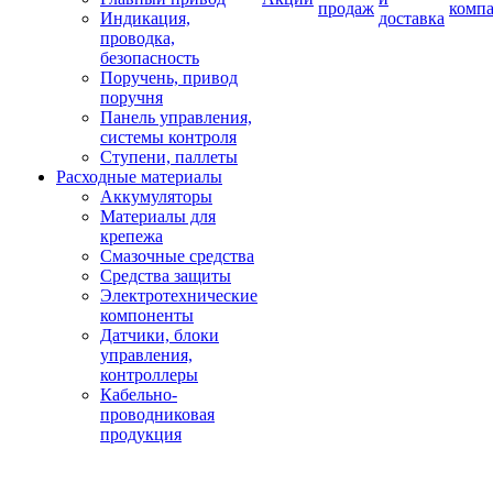
продаж
комп
Индикация,
доставка
проводка,
безопасность
Поручень, привод
поручня
Панель управления,
системы контроля
Ступени, паллеты
Расходные материалы
Аккумуляторы
Материалы для
крепежа
Смазочные средства
Средства защиты
Электротехнические
компоненты
Датчики, блоки
управления,
контроллеры
Кабельно-
проводниковая
продукция