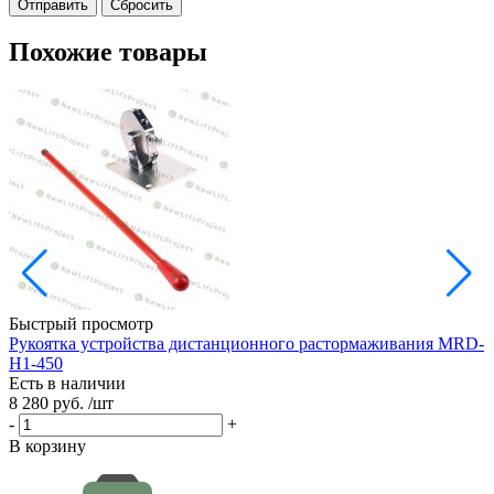
Сбросить
Похожие товары
Быстрый просмотр
Рукоятка устройства дистанционного растормаживания MRD-
К
H1-450
Е
Есть в наличии
3
8 280 руб.
/шт
-
-
+
В
В корзину