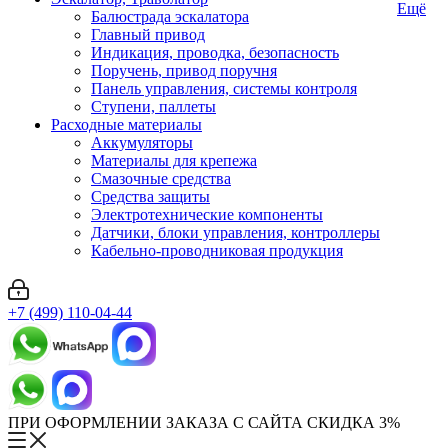
Ещё
Балюстрада эскалатора
Главный привод
Индикация, проводка, безопасность
Поручень, привод поручня
Панель управления, системы контроля
Ступени, паллеты
Расходные материалы
Аккумуляторы
Материалы для крепежа
Смазочные средства
Средства защиты
Электротехнические компоненты
Датчики, блоки управления, контроллеры
Кабельно-проводниковая продукция
+7 (499) 110-04-44
ПРИ ОФОРМЛЕНИИ ЗАКАЗА С САЙТА СКИДКА 3%