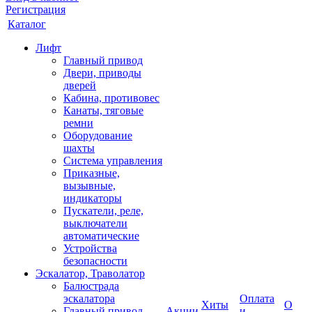
Регистрация
Каталог
Лифт
Главный привод
Двери, приводы
дверей
Кабина, противовес
Канаты, тяговые
ремни
Оборудование
шахты
Система управления
Приказные,
вызывные,
индикаторы
Пускатели, реле,
выключатели
автоматические
Устройства
безопасности
Эскалатор, Траволатор
Балюстрада
эскалатора
Оплата
Хиты
О
Главный привод
Акции
и