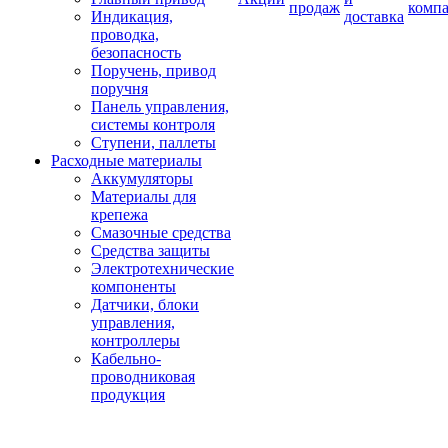
продаж
комп
Индикация,
доставка
проводка,
безопасность
Поручень, привод
поручня
Панель управления,
системы контроля
Ступени, паллеты
Расходные материалы
Аккумуляторы
Материалы для
крепежа
Смазочные средства
Средства защиты
Электротехнические
компоненты
Датчики, блоки
управления,
контроллеры
Кабельно-
проводниковая
продукция