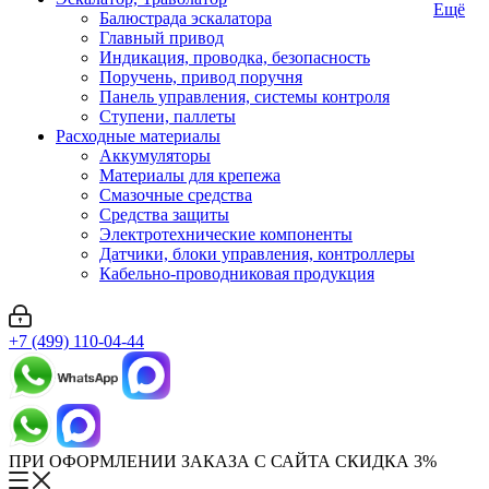
Ещё
Балюстрада эскалатора
Главный привод
Индикация, проводка, безопасность
Поручень, привод поручня
Панель управления, системы контроля
Ступени, паллеты
Расходные материалы
Аккумуляторы
Материалы для крепежа
Смазочные средства
Средства защиты
Электротехнические компоненты
Датчики, блоки управления, контроллеры
Кабельно-проводниковая продукция
+7 (499) 110-04-44
ПРИ ОФОРМЛЕНИИ ЗАКАЗА С САЙТА СКИДКА 3%