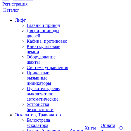
Регистрация
Каталог
Лифт
Главный привод
Двери, приводы
дверей
Кабина, противовес
Канаты, тяговые
ремни
Оборудование
шахты
Система управления
Приказные,
вызывные,
индикаторы
Пускатели, реле,
выключатели
автоматические
Устройства
безопасности
Эскалатор, Траволатор
Балюстрада
эскалатора
Оплата
Хиты
О
Главный привод
Акции
и