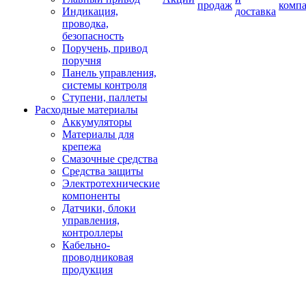
продаж
комп
Индикация,
доставка
проводка,
безопасность
Поручень, привод
поручня
Панель управления,
системы контроля
Ступени, паллеты
Расходные материалы
Аккумуляторы
Материалы для
крепежа
Смазочные средства
Средства защиты
Электротехнические
компоненты
Датчики, блоки
управления,
контроллеры
Кабельно-
проводниковая
продукция