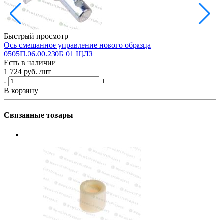
Быстрый просмотр
Ось смешанное управление нового образца
З
0505П.06.00.230Б-01 ЩЛЗ
Есть в наличии
Е
1 724 руб.
/шт
3
-
+
-
В корзину
В
Связанные товары