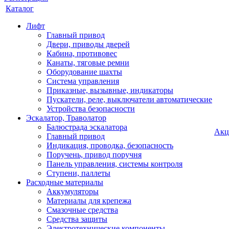
Каталог
Лифт
Главный привод
Двери, приводы дверей
Кабина, противовес
Канаты, тяговые ремни
Оборудование шахты
Система управления
Приказные, вызывные, индикаторы
Пускатели, реле, выключатели автоматические
Устройства безопасности
Эскалатор, Траволатор
Балюстрада эскалатора
Акц
Главный привод
Индикация, проводка, безопасность
Поручень, привод поручня
Панель управления, системы контроля
Ступени, паллеты
Расходные материалы
Аккумуляторы
Материалы для крепежа
Смазочные средства
Средства защиты
Электротехнические компоненты